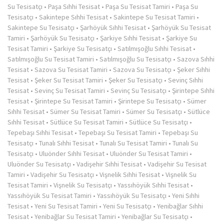
Su Tesisatçı
•
Paşa Sıhhi Tesisat
•
Paşa Su Tesisat Tamiri
•
Paşa Su
Tesisatçı
•
Sakintepe Sıhhi Tesisat
•
Sakintepe Su Tesisat Tamiri
•
Sakintepe Su Tesisatçı
•
Şarhöyük Sıhhi Tesisat
•
Şarhöyük Su Tesisat
Tamiri
•
Şarhöyük Su Tesisatçı
•
Şarkiye Sıhhi Tesisat
•
Şarkiye Su
Tesisat Tamiri
•
Şarkiye Su Tesisatçı
•
Satılmışoğlu Sıhhi Tesisat
•
Satılmışoğlu Su Tesisat Tamiri
•
Satılmışoğlu Su Tesisatçı
•
Sazova Sıhhi
Tesisat
•
Sazova Su Tesisat Tamiri
•
Sazova Su Tesisatçı
•
Şeker Sıhhi
Tesisat
•
Şeker Su Tesisat Tamiri
•
Şeker Su Tesisatçı
•
Sevinç Sıhhi
Tesisat
•
Sevinç Su Tesisat Tamiri
•
Sevinç Su Tesisatçı
•
Şirintepe Sıhhi
Tesisat
•
Şirintepe Su Tesisat Tamiri
•
Şirintepe Su Tesisatçı
•
Sümer
Sıhhi Tesisat
•
Sümer Su Tesisat Tamiri
•
Sümer Su Tesisatçı
•
Sütlüce
Sıhhi Tesisat
•
Sütlüce Su Tesisat Tamiri
•
Sütlüce Su Tesisatçı
•
Tepebaşı Sıhhi Tesisat
•
Tepebaşı Su Tesisat Tamiri
•
Tepebaşı Su
Tesisatçı
•
Tunalı Sıhhi Tesisat
•
Tunalı Su Tesisat Tamiri
•
Tunalı Su
Tesisatçı
•
Uluönder Sıhhi Tesisat
•
Uluönder Su Tesisat Tamiri
•
Uluönder Su Tesisatçı
•
Vadişehir Sıhhi Tesisat
•
Vadişehir Su Tesisat
Tamiri
•
Vadişehir Su Tesisatçı
•
Vişnelik Sıhhi Tesisat
•
Vişnelik Su
Tesisat Tamiri
•
Vişnelik Su Tesisatçı
•
Yassıhöyük Sıhhi Tesisat
•
Yassıhöyük Su Tesisat Tamiri
•
Yassıhöyük Su Tesisatçı
•
Yeni Sıhhi
Tesisat
•
Yeni Su Tesisat Tamiri
•
Yeni Su Tesisatçı
•
Yenibağlar Sıhhi
Tesisat
•
Yenibağlar Su Tesisat Tamiri
•
Yenibağlar Su Tesisatçı
•