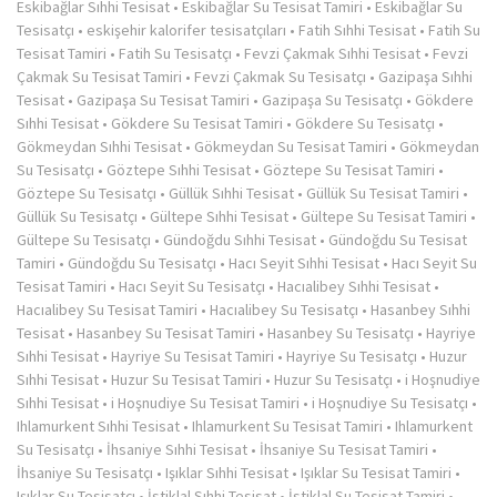
Eskibağlar Sıhhi Tesisat
•
Eskibağlar Su Tesisat Tamiri
•
Eskibağlar Su
Tesisatçı
•
eskişehir kalorifer tesisatçıları
•
Fatih Sıhhi Tesisat
•
Fatih Su
Tesisat Tamiri
•
Fatih Su Tesisatçı
•
Fevzi Çakmak Sıhhi Tesisat
•
Fevzi
Çakmak Su Tesisat Tamiri
•
Fevzi Çakmak Su Tesisatçı
•
Gazipaşa Sıhhi
Tesisat
•
Gazipaşa Su Tesisat Tamiri
•
Gazipaşa Su Tesisatçı
•
Gökdere
Sıhhi Tesisat
•
Gökdere Su Tesisat Tamiri
•
Gökdere Su Tesisatçı
•
Gökmeydan Sıhhi Tesisat
•
Gökmeydan Su Tesisat Tamiri
•
Gökmeydan
Su Tesisatçı
•
Göztepe Sıhhi Tesisat
•
Göztepe Su Tesisat Tamiri
•
Göztepe Su Tesisatçı
•
Güllük Sıhhi Tesisat
•
Güllük Su Tesisat Tamiri
•
Güllük Su Tesisatçı
•
Gültepe Sıhhi Tesisat
•
Gültepe Su Tesisat Tamiri
•
Gültepe Su Tesisatçı
•
Gündoğdu Sıhhi Tesisat
•
Gündoğdu Su Tesisat
Tamiri
•
Gündoğdu Su Tesisatçı
•
Hacı Seyit Sıhhi Tesisat
•
Hacı Seyit Su
Tesisat Tamiri
•
Hacı Seyit Su Tesisatçı
•
Hacıalibey Sıhhi Tesisat
•
Hacıalibey Su Tesisat Tamiri
•
Hacıalibey Su Tesisatçı
•
Hasanbey Sıhhi
Tesisat
•
Hasanbey Su Tesisat Tamiri
•
Hasanbey Su Tesisatçı
•
Hayriye
Sıhhi Tesisat
•
Hayriye Su Tesisat Tamiri
•
Hayriye Su Tesisatçı
•
Huzur
Sıhhi Tesisat
•
Huzur Su Tesisat Tamiri
•
Huzur Su Tesisatçı
•
i Hoşnudiye
Sıhhi Tesisat
•
i Hoşnudiye Su Tesisat Tamiri
•
i Hoşnudiye Su Tesisatçı
•
Ihlamurkent Sıhhi Tesisat
•
Ihlamurkent Su Tesisat Tamiri
•
Ihlamurkent
Su Tesisatçı
•
İhsaniye Sıhhi Tesisat
•
İhsaniye Su Tesisat Tamiri
•
İhsaniye Su Tesisatçı
•
Işıklar Sıhhi Tesisat
•
Işıklar Su Tesisat Tamiri
•
Işıklar Su Tesisatçı
•
İstiklal Sıhhi Tesisat
•
İstiklal Su Tesisat Tamiri
•