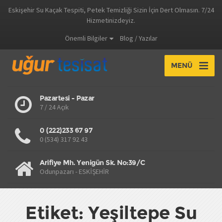
Eskişehir Su Kaçak Tespiti, Petek Temizliği Sizin İçin Dert Olmasın. 7/24
Hizmetinizdeyiz.
Önemli Bilgiler
Blog / Yazılar
MENÜ
Pazartesi - Pazar
7 / 24 Açık
0 (222)233 67 97
0 (534) 317 92 43
Arifiye Mh. Yenigün Sk. No:39/C
Odunpazarı - ESKİŞEHİR
Etiket: Yeşiltepe Su