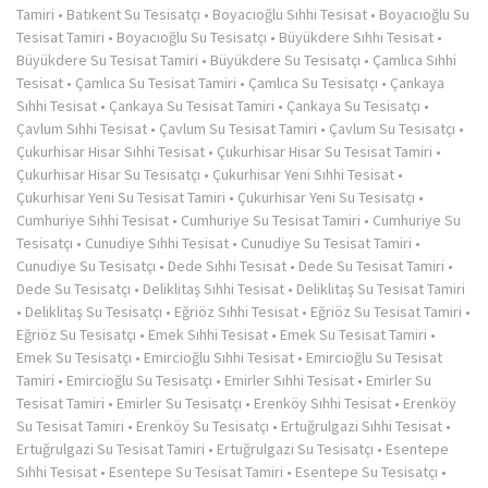
Tamiri
•
Batıkent Su Tesisatçı
•
Boyacıoğlu Sıhhi Tesisat
•
Boyacıoğlu Su
Tesisat Tamiri
•
Boyacıoğlu Su Tesisatçı
•
Büyükdere Sıhhi Tesisat
•
Büyükdere Su Tesisat Tamiri
•
Büyükdere Su Tesisatçı
•
Çamlıca Sıhhi
Tesisat
•
Çamlıca Su Tesisat Tamiri
•
Çamlıca Su Tesisatçı
•
Çankaya
Sıhhi Tesisat
•
Çankaya Su Tesisat Tamiri
•
Çankaya Su Tesisatçı
•
Çavlum Sıhhi Tesisat
•
Çavlum Su Tesisat Tamiri
•
Çavlum Su Tesisatçı
•
Çukurhisar Hisar Sıhhi Tesisat
•
Çukurhisar Hisar Su Tesisat Tamiri
•
Çukurhisar Hisar Su Tesisatçı
•
Çukurhisar Yeni Sıhhi Tesisat
•
Çukurhisar Yeni Su Tesisat Tamiri
•
Çukurhisar Yeni Su Tesisatçı
•
Cumhuriye Sıhhi Tesisat
•
Cumhuriye Su Tesisat Tamiri
•
Cumhuriye Su
Tesisatçı
•
Cunudiye Sıhhi Tesisat
•
Cunudiye Su Tesisat Tamiri
•
Cunudiye Su Tesisatçı
•
Dede Sıhhi Tesisat
•
Dede Su Tesisat Tamiri
•
Dede Su Tesisatçı
•
Deliklitaş Sıhhi Tesisat
•
Deliklitaş Su Tesisat Tamiri
•
Deliklitaş Su Tesisatçı
•
Eğriöz Sıhhi Tesisat
•
Eğriöz Su Tesisat Tamiri
•
Eğriöz Su Tesisatçı
•
Emek Sıhhi Tesisat
•
Emek Su Tesisat Tamiri
•
Emek Su Tesisatçı
•
Emircioğlu Sıhhi Tesisat
•
Emircioğlu Su Tesisat
Tamiri
•
Emircioğlu Su Tesisatçı
•
Emirler Sıhhi Tesisat
•
Emirler Su
Tesisat Tamiri
•
Emirler Su Tesisatçı
•
Erenköy Sıhhi Tesisat
•
Erenköy
Su Tesisat Tamiri
•
Erenköy Su Tesisatçı
•
Ertuğrulgazi Sıhhi Tesisat
•
Ertuğrulgazi Su Tesisat Tamiri
•
Ertuğrulgazi Su Tesisatçı
•
Esentepe
Sıhhi Tesisat
•
Esentepe Su Tesisat Tamiri
•
Esentepe Su Tesisatçı
•