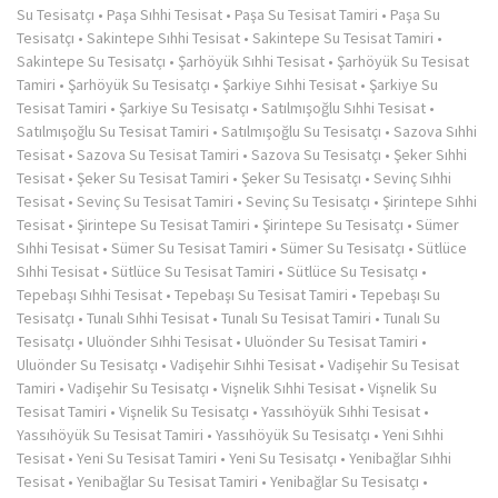
Su Tesisatçı
•
Paşa Sıhhi Tesisat
•
Paşa Su Tesisat Tamiri
•
Paşa Su
Tesisatçı
•
Sakintepe Sıhhi Tesisat
•
Sakintepe Su Tesisat Tamiri
•
Sakintepe Su Tesisatçı
•
Şarhöyük Sıhhi Tesisat
•
Şarhöyük Su Tesisat
Tamiri
•
Şarhöyük Su Tesisatçı
•
Şarkiye Sıhhi Tesisat
•
Şarkiye Su
Tesisat Tamiri
•
Şarkiye Su Tesisatçı
•
Satılmışoğlu Sıhhi Tesisat
•
Satılmışoğlu Su Tesisat Tamiri
•
Satılmışoğlu Su Tesisatçı
•
Sazova Sıhhi
Tesisat
•
Sazova Su Tesisat Tamiri
•
Sazova Su Tesisatçı
•
Şeker Sıhhi
Tesisat
•
Şeker Su Tesisat Tamiri
•
Şeker Su Tesisatçı
•
Sevinç Sıhhi
Tesisat
•
Sevinç Su Tesisat Tamiri
•
Sevinç Su Tesisatçı
•
Şirintepe Sıhhi
Tesisat
•
Şirintepe Su Tesisat Tamiri
•
Şirintepe Su Tesisatçı
•
Sümer
Sıhhi Tesisat
•
Sümer Su Tesisat Tamiri
•
Sümer Su Tesisatçı
•
Sütlüce
Sıhhi Tesisat
•
Sütlüce Su Tesisat Tamiri
•
Sütlüce Su Tesisatçı
•
Tepebaşı Sıhhi Tesisat
•
Tepebaşı Su Tesisat Tamiri
•
Tepebaşı Su
Tesisatçı
•
Tunalı Sıhhi Tesisat
•
Tunalı Su Tesisat Tamiri
•
Tunalı Su
Tesisatçı
•
Uluönder Sıhhi Tesisat
•
Uluönder Su Tesisat Tamiri
•
Uluönder Su Tesisatçı
•
Vadişehir Sıhhi Tesisat
•
Vadişehir Su Tesisat
Tamiri
•
Vadişehir Su Tesisatçı
•
Vişnelik Sıhhi Tesisat
•
Vişnelik Su
Tesisat Tamiri
•
Vişnelik Su Tesisatçı
•
Yassıhöyük Sıhhi Tesisat
•
Yassıhöyük Su Tesisat Tamiri
•
Yassıhöyük Su Tesisatçı
•
Yeni Sıhhi
Tesisat
•
Yeni Su Tesisat Tamiri
•
Yeni Su Tesisatçı
•
Yenibağlar Sıhhi
Tesisat
•
Yenibağlar Su Tesisat Tamiri
•
Yenibağlar Su Tesisatçı
•