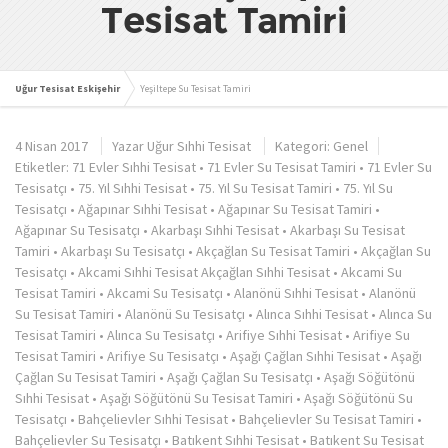
Tesisat Tamiri
Uğur Tesisat Eskişehir
Yeşiltepe Su Tesisat Tamiri
4 Nisan 2017
Yazar
Uğur Sıhhi Tesisat
Kategori:
Genel
Etiketler:
71 Evler Sıhhi Tesisat
•
71 Evler Su Tesisat Tamiri
•
71 Evler Su
Tesisatçı
•
75. Yıl Sıhhi Tesisat
•
75. Yıl Su Tesisat Tamiri
•
75. Yıl Su
Tesisatçı
•
Ağapınar Sıhhi Tesisat
•
Ağapınar Su Tesisat Tamiri
•
Ağapınar Su Tesisatçı
•
Akarbaşı Sıhhi Tesisat
•
Akarbaşı Su Tesisat
Tamiri
•
Akarbaşı Su Tesisatçı
•
Akçağlan Su Tesisat Tamiri
•
Akçağlan Su
Tesisatçı
•
Akcami Sıhhi Tesisat Akçağlan Sıhhi Tesisat
•
Akcami Su
Tesisat Tamiri
•
Akcami Su Tesisatçı
•
Alanönü Sıhhi Tesisat
•
Alanönü
Su Tesisat Tamiri
•
Alanönü Su Tesisatçı
•
Alınca Sıhhi Tesisat
•
Alınca Su
Tesisat Tamiri
•
Alınca Su Tesisatçı
•
Arifiye Sıhhi Tesisat
•
Arifiye Su
Tesisat Tamiri
•
Arifiye Su Tesisatçı
•
Aşağı Çağlan Sıhhi Tesisat
•
Aşağı
Çağlan Su Tesisat Tamiri
•
Aşağı Çağlan Su Tesisatçı
•
Aşağı Söğütönü
Sıhhi Tesisat
•
Aşağı Söğütönü Su Tesisat Tamiri
•
Aşağı Söğütönü Su
Tesisatçı
•
Bahçelievler Sıhhi Tesisat
•
Bahçelievler Su Tesisat Tamiri
•
Bahçelievler Su Tesisatçı
•
Batıkent Sıhhi Tesisat
•
Batıkent Su Tesisat