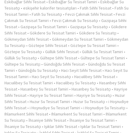
Eskibağlar Sıhhi Tesisat
•
Eskibağlar Su Tesisat Tamiri
•
Eskibağlar Su
Tesisatçı
•
eskişehir kalorifer tesisatçıları
•
Fatih Sıhhi Tesisat
•
Fatih Su
Tesisat Tamiri
•
Fatih Su Tesisatçı
•
Fevzi Çakmak Sıhhi Tesisat
•
Fevzi
Çakmak Su Tesisat Tamiri
•
Fevzi Çakmak Su Tesisatçı
•
Gazipaşa Sıhhi
Tesisat
•
Gazipaşa Su Tesisat Tamiri
•
Gazipaşa Su Tesisatçı
•
Gökdere
Sıhhi Tesisat
•
Gökdere Su Tesisat Tamiri
•
Gökdere Su Tesisatçı
•
Gökmeydan Sıhhi Tesisat
•
Gökmeydan Su Tesisat Tamiri
•
Gökmeydan
Su Tesisatçı
•
Göztepe Sıhhi Tesisat
•
Göztepe Su Tesisat Tamiri
•
Göztepe Su Tesisatçı
•
Güllük Sıhhi Tesisat
•
Güllük Su Tesisat Tamiri
•
Güllük Su Tesisatçı
•
Gültepe Sıhhi Tesisat
•
Gültepe Su Tesisat Tamiri
•
Gültepe Su Tesisatçı
•
Gündoğdu Sıhhi Tesisat
•
Gündoğdu Su Tesisat
Tamiri
•
Gündoğdu Su Tesisatçı
•
Hacı Seyit Sıhhi Tesisat
•
Hacı Seyit Su
Tesisat Tamiri
•
Hacı Seyit Su Tesisatçı
•
Hacıalibey Sıhhi Tesisat
•
Hacıalibey Su Tesisat Tamiri
•
Hacıalibey Su Tesisatçı
•
Hasanbey Sıhhi
Tesisat
•
Hasanbey Su Tesisat Tamiri
•
Hasanbey Su Tesisatçı
•
Hayriye
Sıhhi Tesisat
•
Hayriye Su Tesisat Tamiri
•
Hayriye Su Tesisatçı
•
Huzur
Sıhhi Tesisat
•
Huzur Su Tesisat Tamiri
•
Huzur Su Tesisatçı
•
i Hoşnudiye
Sıhhi Tesisat
•
i Hoşnudiye Su Tesisat Tamiri
•
i Hoşnudiye Su Tesisatçı
•
Ihlamurkent Sıhhi Tesisat
•
Ihlamurkent Su Tesisat Tamiri
•
Ihlamurkent
Su Tesisatçı
•
İhsaniye Sıhhi Tesisat
•
İhsaniye Su Tesisat Tamiri
•
İhsaniye Su Tesisatçı
•
Işıklar Sıhhi Tesisat
•
Işıklar Su Tesisat Tamiri
•
Işıklar Su Tesisatçı
•
İstiklal Sıhhi Tesisat
•
İstiklal Su Tesisat Tamiri
•