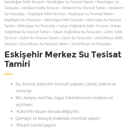
Yenidoğan Sıhhi Tesisat
•
Yenidoğan Su Tesisat Tamiri
•
Yenidoğan Su
Tesisatçı
•
Yenikent Sıhhi Tesisat
•
Yenikent Su Tesisat Tamiri
•
Yenikent
Su Tesisatçı
•
Yeşiltepe Sıhhi Tesisat
•
Yeşiltepe Su Tesisat Tamiri
•
Yeşiltepe Su Tesisatçı
•
Yıldıztepe Sıhhi Tesisat
•
Yıldıztepe Su Tesisat
Tamiri
•
Yıldıztepe Su Tesisatçı
•
Yukarı Söğütönü Sıhhi Tesisat
•
Yukarı
Söğütönü Su Tesisat Tamiri
•
Yukarı Söğütönü Su Tesisatçı
•
Zafer Sıhhi
Tesisat
•
Zafer Su Tesisat Tamiri
•
Zafer Su Tesisatçı
•
Zincirlikuyu Sıhhi
Tesisat
•
Zincirlikuyu Su Tesisat Tamiri
•
Zincirlikuyu Su Tesisatçı
Eskişehir Merkez Su Tesisat
Tamiri
Su, kombi, kalorifer tesisatı yapımı, tamir, bakım ve
montajı.
Wc, banyo, mutfak, logar tıkanıklarının makina ile
açılması.
Kalorifer kazan borusu değişimi.
Çamaşır ve bulaşık makinası montajı yapılır.
Klozet tamiri yapılır.