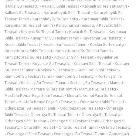
İstiklal Su Tesisatçı
•
Kalkanlı Sıhhi Tesisat
•
Kalkanlı Su Tesisat Tamiri
•
Kalkanlı Su Tesisatçı
•
Karacahöyük Sıhhi Tesisat
•
Karacahöyük Su
Tesisat Tamiri
•
Karacahöyük Su Tesisatçı
•
Karapınar Sıhhi Tesisat
•
Karapınar Su Tesisat Tamiri
•
Karapınar Su Tesisatçı
•
Kavacık Sıhhi
Tesisat
•
Kavacık Su Tesisat Tamiri
•
Kavacık Su Tesisatçı
•
Kayapınar
Sıhhi Tesisat
•
Kayapınar Su Tesisat Tamiri
•
Kayapınar Su Tesisatçı
•
Keskin Sıhhi Tesisat
•
Keskin Su Tesisat Tamiri
•
Keskin Su Tesisatçı
•
Kırmızıtoprak Sıhhi Tesisat
•
Kırmızıtoprak Su Tesisat Tamiri
•
Kırmızıtoprak Su Tesisatçı
•
Koyunlar Sıhhi Tesisat
•
Koyunlar Su
Tesisat Tamiri
•
Koyunlar Su Tesisatçı
•
Kozkayı Sıhhi Tesisat
•
Kozkayı
Su Tesisat Tamiri
•
Kozkayı Su Tesisatçı
•
Kumlubel Sıhhi Tesisat
•
Kumlubel Su Tesisat Tamiri
•
Kumlubel Su Tesisatçı
•
Kurtuluş Sıhhi
Tesisat
•
Kurtuluş Su Tesisat Tamiri
•
Kurtuluş Su Tesisatçı
•
Mamure
Sıhhi Tesisat
•
Mamure Su Tesisat Tamiri
•
Mamure Su Tesisatçı
•
Mustafa Kemal Paşa Sıhhi Tesisat
•
Mustafa Kemal Paşa Su Tesisat
Tamiri
•
Mustafa Kemal Paşa Su Tesisatçı
•
Odunpazarı Sıhhi Tesisat
•
Odunpazarı Su Tesisat Tamiri
•
Odunpazarı Su Tesisatçı
•
Ömerağa
Sıhhi Tesisat
•
Ömerağa Su Tesisat Tamiri
•
Ömerağa Su Tesisatçı
•
Orhangazi Sıhhi Tesisat
•
Orhangazi Su Tesisat Tamiri
•
Orhangazi Su
Tesisatçı
•
Orta Sıhhi Tesisat
•
Orta Su Tesisat Tamiri
•
Orta Su Tesisatçı
•
Osmangazi Sıhhi Tesisat
•
Osmangazi Su Tesisat Tamiri
•
Osmangazi