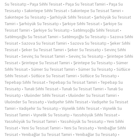
Su Tesisatçı
•
Paşa Sıhhi Tesisat
•
Paşa Su Tesisat Tamiri
•
Paşa Su
Tesisatçı
•
Sakintepe Sıhhi Tesisat
•
Sakintepe Su Tesisat Tamiri
•
Sakintepe Su Tesisatçı
•
Şarhöyük Sıhhi Tesisat
•
Şarhöyük Su Tesisat
Tamiri
•
Şarhöyük Su Tesisatçı
•
Şarkiye Sıhhi Tesisat
•
Şarkiye Su
Tesisat Tamiri
•
Şarkiye Su Tesisatçı
•
Satılmışoğlu Sıhhi Tesisat
•
Satılmışoğlu Su Tesisat Tamiri
•
Satılmışoğlu Su Tesisatçı
•
Sazova Sıhhi
Tesisat
•
Sazova Su Tesisat Tamiri
•
Sazova Su Tesisatçı
•
Şeker Sıhhi
Tesisat
•
Şeker Su Tesisat Tamiri
•
Şeker Su Tesisatçı
•
Sevinç Sıhhi
Tesisat
•
Sevinç Su Tesisat Tamiri
•
Sevinç Su Tesisatçı
•
Şirintepe Sıhhi
Tesisat
•
Şirintepe Su Tesisat Tamiri
•
Şirintepe Su Tesisatçı
•
Sümer
Sıhhi Tesisat
•
Sümer Su Tesisat Tamiri
•
Sümer Su Tesisatçı
•
Sütlüce
Sıhhi Tesisat
•
Sütlüce Su Tesisat Tamiri
•
Sütlüce Su Tesisatçı
•
Tepebaşı Sıhhi Tesisat
•
Tepebaşı Su Tesisat Tamiri
•
Tepebaşı Su
Tesisatçı
•
Tunalı Sıhhi Tesisat
•
Tunalı Su Tesisat Tamiri
•
Tunalı Su
Tesisatçı
•
Uluönder Sıhhi Tesisat
•
Uluönder Su Tesisat Tamiri
•
Uluönder Su Tesisatçı
•
Vadişehir Sıhhi Tesisat
•
Vadişehir Su Tesisat
Tamiri
•
Vadişehir Su Tesisatçı
•
Vişnelik Sıhhi Tesisat
•
Vişnelik Su
Tesisat Tamiri
•
Vişnelik Su Tesisatçı
•
Yassıhöyük Sıhhi Tesisat
•
Yassıhöyük Su Tesisat Tamiri
•
Yassıhöyük Su Tesisatçı
•
Yeni Sıhhi
Tesisat
•
Yeni Su Tesisat Tamiri
•
Yeni Su Tesisatçı
•
Yenibağlar Sıhhi
Tesisat
•
Yenibağlar Su Tesisat Tamiri
•
Yenibağlar Su Tesisatçı
•