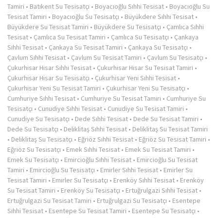
Tamiri
•
Batıkent Su Tesisatçı
•
Boyacıoğlu Sıhhi Tesisat
•
Boyacıoğlu Su
Tesisat Tamiri
•
Boyacıoğlu Su Tesisatçı
•
Büyükdere Sıhhi Tesisat
•
Büyükdere Su Tesisat Tamiri
•
Büyükdere Su Tesisatçı
•
Çamlıca Sıhhi
Tesisat
•
Çamlıca Su Tesisat Tamiri
•
Çamlıca Su Tesisatçı
•
Çankaya
Sıhhi Tesisat
•
Çankaya Su Tesisat Tamiri
•
Çankaya Su Tesisatçı
•
Çavlum Sıhhi Tesisat
•
Çavlum Su Tesisat Tamiri
•
Çavlum Su Tesisatçı
•
Çukurhisar Hisar Sıhhi Tesisat
•
Çukurhisar Hisar Su Tesisat Tamiri
•
Çukurhisar Hisar Su Tesisatçı
•
Çukurhisar Yeni Sıhhi Tesisat
•
Çukurhisar Yeni Su Tesisat Tamiri
•
Çukurhisar Yeni Su Tesisatçı
•
Cumhuriye Sıhhi Tesisat
•
Cumhuriye Su Tesisat Tamiri
•
Cumhuriye Su
Tesisatçı
•
Cunudiye Sıhhi Tesisat
•
Cunudiye Su Tesisat Tamiri
•
Cunudiye Su Tesisatçı
•
Dede Sıhhi Tesisat
•
Dede Su Tesisat Tamiri
•
Dede Su Tesisatçı
•
Deliklitaş Sıhhi Tesisat
•
Deliklitaş Su Tesisat Tamiri
•
Deliklitaş Su Tesisatçı
•
Eğriöz Sıhhi Tesisat
•
Eğriöz Su Tesisat Tamiri
•
Eğriöz Su Tesisatçı
•
Emek Sıhhi Tesisat
•
Emek Su Tesisat Tamiri
•
Emek Su Tesisatçı
•
Emircioğlu Sıhhi Tesisat
•
Emircioğlu Su Tesisat
Tamiri
•
Emircioğlu Su Tesisatçı
•
Emirler Sıhhi Tesisat
•
Emirler Su
Tesisat Tamiri
•
Emirler Su Tesisatçı
•
Erenköy Sıhhi Tesisat
•
Erenköy
Su Tesisat Tamiri
•
Erenköy Su Tesisatçı
•
Ertuğrulgazi Sıhhi Tesisat
•
Ertuğrulgazi Su Tesisat Tamiri
•
Ertuğrulgazi Su Tesisatçı
•
Esentepe
Sıhhi Tesisat
•
Esentepe Su Tesisat Tamiri
•
Esentepe Su Tesisatçı
•