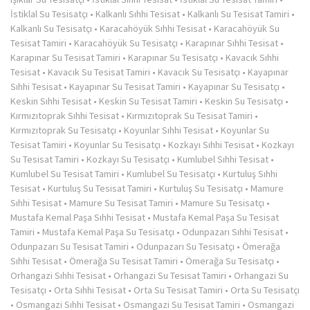
İstiklal Su Tesisatçı
•
Kalkanlı Sıhhi Tesisat
•
Kalkanlı Su Tesisat Tamiri
•
Kalkanlı Su Tesisatçı
•
Karacahöyük Sıhhi Tesisat
•
Karacahöyük Su
Tesisat Tamiri
•
Karacahöyük Su Tesisatçı
•
Karapınar Sıhhi Tesisat
•
Karapınar Su Tesisat Tamiri
•
Karapınar Su Tesisatçı
•
Kavacık Sıhhi
Tesisat
•
Kavacık Su Tesisat Tamiri
•
Kavacık Su Tesisatçı
•
Kayapınar
Sıhhi Tesisat
•
Kayapınar Su Tesisat Tamiri
•
Kayapınar Su Tesisatçı
•
Keskin Sıhhi Tesisat
•
Keskin Su Tesisat Tamiri
•
Keskin Su Tesisatçı
•
Kırmızıtoprak Sıhhi Tesisat
•
Kırmızıtoprak Su Tesisat Tamiri
•
Kırmızıtoprak Su Tesisatçı
•
Koyunlar Sıhhi Tesisat
•
Koyunlar Su
Tesisat Tamiri
•
Koyunlar Su Tesisatçı
•
Kozkayı Sıhhi Tesisat
•
Kozkayı
Su Tesisat Tamiri
•
Kozkayı Su Tesisatçı
•
Kumlubel Sıhhi Tesisat
•
Kumlubel Su Tesisat Tamiri
•
Kumlubel Su Tesisatçı
•
Kurtuluş Sıhhi
Tesisat
•
Kurtuluş Su Tesisat Tamiri
•
Kurtuluş Su Tesisatçı
•
Mamure
Sıhhi Tesisat
•
Mamure Su Tesisat Tamiri
•
Mamure Su Tesisatçı
•
Mustafa Kemal Paşa Sıhhi Tesisat
•
Mustafa Kemal Paşa Su Tesisat
Tamiri
•
Mustafa Kemal Paşa Su Tesisatçı
•
Odunpazarı Sıhhi Tesisat
•
Odunpazarı Su Tesisat Tamiri
•
Odunpazarı Su Tesisatçı
•
Ömerağa
Sıhhi Tesisat
•
Ömerağa Su Tesisat Tamiri
•
Ömerağa Su Tesisatçı
•
Orhangazi Sıhhi Tesisat
•
Orhangazi Su Tesisat Tamiri
•
Orhangazi Su
Tesisatçı
•
Orta Sıhhi Tesisat
•
Orta Su Tesisat Tamiri
•
Orta Su Tesisatçı
•
Osmangazi Sıhhi Tesisat
•
Osmangazi Su Tesisat Tamiri
•
Osmangazi