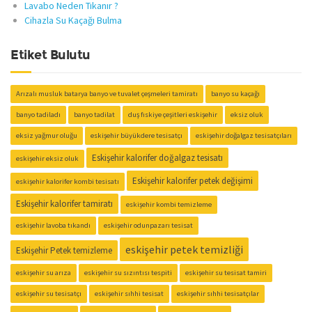
Lavabo Neden Tıkanır ?
Cihazla Su Kaçağı Bulma
Etiket Bulutu
Arızalı musluk batarya banyo ve tuvalet çeşmeleri tamiratı
banyo su kaçağı
banyo tadiladı
banyo tadilat
duş fıskiye çeşitleri eskişehir
eksiz oluk
eksiz yağmur oluğu
eskişehir büyükdere tesisatçı
eskişehir doğalgaz tesisatçıları
Eskişehir kalorifer doğalgaz tesisatı
eskişehir eksiz oluk
Eskişehir kalorifer petek değişimi
eskişehir kalorifer kombi tesisatı
Eskişehir kalorifer tamiratı
eskişehir kombi temizleme
eskişehir lavoba tıkandı
eskişehir odunpazarı tesisat
eskişehir petek temizliği
Eskişehir Petek temizleme
eskişehir su arıza
eskişehir su sızıntısı tespiti
eskişehir su tesisat tamiri
eskişehir su tesisatçı
eskişehir sıhhi tesisat
eskişehir sıhhi tesisatçılar