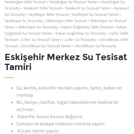
Yenidoğan Sıhhi Tesisat
•
Yenidoğan Su Tesisat Tamiri
•
Yenidoğan Su
Tesisatçı
•
Yenikent Sıhhi Tesisat
•
Yenikent Su Tesisat Tamiri
•
Yenikent
Su Tesisatçı
•
Yeşiltepe Sıhhi Tesisat
•
Yeşiltepe Su Tesisat Tamiri
•
Yeşiltepe Su Tesisatçı
•
Yıldıztepe Sıhhi Tesisat
•
Yıldıztepe Su Tesisat
Tamiri
•
Yıldıztepe Su Tesisatçı
•
Yukarı Söğütönü Sıhhi Tesisat
•
Yukarı
Söğütönü Su Tesisat Tamiri
•
Yukarı Söğütönü Su Tesisatçı
•
Zafer Sıhhi
Tesisat
•
Zafer Su Tesisat Tamiri
•
Zafer Su Tesisatçı
•
Zincirlikuyu Sıhhi
Tesisat
•
Zincirlikuyu Su Tesisat Tamiri
•
Zincirlikuyu Su Tesisatçı
Eskişehir Merkez Su Tesisat
Tamiri
Su, kombi, kalorifer tesisatı yapımı, tamir, bakım ve
montajı.
Wc, banyo, mutfak, logar tıkanıklarının makina ile
açılması.
Kalorifer kazan borusu değişimi.
Çamaşır ve bulaşık makinası montajı yapılır.
Klozet tamiri yapılır.