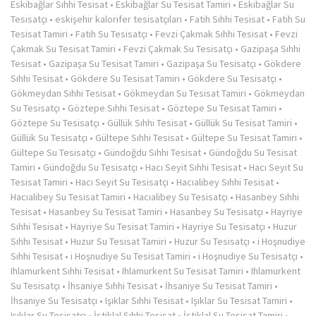
Eskibağlar Sıhhi Tesisat
•
Eskibağlar Su Tesisat Tamiri
•
Eskibağlar Su
Tesisatçı
•
eskişehir kalorifer tesisatçıları
•
Fatih Sıhhi Tesisat
•
Fatih Su
Tesisat Tamiri
•
Fatih Su Tesisatçı
•
Fevzi Çakmak Sıhhi Tesisat
•
Fevzi
Çakmak Su Tesisat Tamiri
•
Fevzi Çakmak Su Tesisatçı
•
Gazipaşa Sıhhi
Tesisat
•
Gazipaşa Su Tesisat Tamiri
•
Gazipaşa Su Tesisatçı
•
Gökdere
Sıhhi Tesisat
•
Gökdere Su Tesisat Tamiri
•
Gökdere Su Tesisatçı
•
Gökmeydan Sıhhi Tesisat
•
Gökmeydan Su Tesisat Tamiri
•
Gökmeydan
Su Tesisatçı
•
Göztepe Sıhhi Tesisat
•
Göztepe Su Tesisat Tamiri
•
Göztepe Su Tesisatçı
•
Güllük Sıhhi Tesisat
•
Güllük Su Tesisat Tamiri
•
Güllük Su Tesisatçı
•
Gültepe Sıhhi Tesisat
•
Gültepe Su Tesisat Tamiri
•
Gültepe Su Tesisatçı
•
Gündoğdu Sıhhi Tesisat
•
Gündoğdu Su Tesisat
Tamiri
•
Gündoğdu Su Tesisatçı
•
Hacı Seyit Sıhhi Tesisat
•
Hacı Seyit Su
Tesisat Tamiri
•
Hacı Seyit Su Tesisatçı
•
Hacıalibey Sıhhi Tesisat
•
Hacıalibey Su Tesisat Tamiri
•
Hacıalibey Su Tesisatçı
•
Hasanbey Sıhhi
Tesisat
•
Hasanbey Su Tesisat Tamiri
•
Hasanbey Su Tesisatçı
•
Hayriye
Sıhhi Tesisat
•
Hayriye Su Tesisat Tamiri
•
Hayriye Su Tesisatçı
•
Huzur
Sıhhi Tesisat
•
Huzur Su Tesisat Tamiri
•
Huzur Su Tesisatçı
•
i Hoşnudiye
Sıhhi Tesisat
•
i Hoşnudiye Su Tesisat Tamiri
•
i Hoşnudiye Su Tesisatçı
•
Ihlamurkent Sıhhi Tesisat
•
Ihlamurkent Su Tesisat Tamiri
•
Ihlamurkent
Su Tesisatçı
•
İhsaniye Sıhhi Tesisat
•
İhsaniye Su Tesisat Tamiri
•
İhsaniye Su Tesisatçı
•
Işıklar Sıhhi Tesisat
•
Işıklar Su Tesisat Tamiri
•
Işıklar Su Tesisatçı
•
İstiklal Sıhhi Tesisat
•
İstiklal Su Tesisat Tamiri
•