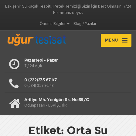
Eskişehir Su Kaçak Tespiti, Petek Temizliği Sizin İçin Dert Olmasın. 7/24
Hizmetinizdeyiz.
Önemli Bilgiler
Blog / Yazılar
MENÜ
Pazartesi - Pazar
7 / 24 Açık
0 (222)233 67 97
0 (534) 317 92 43
Arifiye Mh. Yenigün Sk. No:39/C
Odunpazarı - ESKİŞEHİR
Etiket: Orta Su