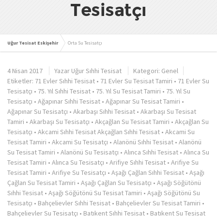
Tesisatçı
Uğur Tesisat Eskişehir
Orta Su Tesisatçı
4 Nisan 2017
Yazar
Uğur Sıhhi Tesisat
Kategori:
Genel
Etiketler:
71 Evler Sıhhi Tesisat
•
71 Evler Su Tesisat Tamiri
•
71 Evler Su
Tesisatçı
•
75. Yıl Sıhhi Tesisat
•
75. Yıl Su Tesisat Tamiri
•
75. Yıl Su
Tesisatçı
•
Ağapınar Sıhhi Tesisat
•
Ağapınar Su Tesisat Tamiri
•
Ağapınar Su Tesisatçı
•
Akarbaşı Sıhhi Tesisat
•
Akarbaşı Su Tesisat
Tamiri
•
Akarbaşı Su Tesisatçı
•
Akçağlan Su Tesisat Tamiri
•
Akçağlan Su
Tesisatçı
•
Akcami Sıhhi Tesisat Akçağlan Sıhhi Tesisat
•
Akcami Su
Tesisat Tamiri
•
Akcami Su Tesisatçı
•
Alanönü Sıhhi Tesisat
•
Alanönü
Su Tesisat Tamiri
•
Alanönü Su Tesisatçı
•
Alınca Sıhhi Tesisat
•
Alınca Su
Tesisat Tamiri
•
Alınca Su Tesisatçı
•
Arifiye Sıhhi Tesisat
•
Arifiye Su
Tesisat Tamiri
•
Arifiye Su Tesisatçı
•
Aşağı Çağlan Sıhhi Tesisat
•
Aşağı
Çağlan Su Tesisat Tamiri
•
Aşağı Çağlan Su Tesisatçı
•
Aşağı Söğütönü
Sıhhi Tesisat
•
Aşağı Söğütönü Su Tesisat Tamiri
•
Aşağı Söğütönü Su
Tesisatçı
•
Bahçelievler Sıhhi Tesisat
•
Bahçelievler Su Tesisat Tamiri
•
Bahçelievler Su Tesisatçı
•
Batıkent Sıhhi Tesisat
•
Batıkent Su Tesisat