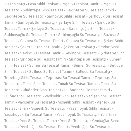
Su Tesisatçı
•
Paşa Sıhhi Tesisat
•
Paşa Su Tesisat Tamiri
•
Paşa Su
Tesisatçı
•
Sakintepe Sıhhi Tesisat
•
Sakintepe Su Tesisat Tamiri
•
Sakintepe Su Tesisatçı
•
Şarhöyük Sıhhi Tesisat
•
Şarhöyük Su Tesisat
Tamiri
•
Şarhöyük Su Tesisatçı
•
Şarkiye Sıhhi Tesisat
•
Şarkiye Su
Tesisat Tamiri
•
Şarkiye Su Tesisatçı
•
Satılmışoğlu Sıhhi Tesisat
•
Satılmışoğlu Su Tesisat Tamiri
•
Satılmışoğlu Su Tesisatçı
•
Sazova Sıhhi
Tesisat
•
Sazova Su Tesisat Tamiri
•
Sazova Su Tesisatçı
•
Şeker Sıhhi
Tesisat
•
Şeker Su Tesisat Tamiri
•
Şeker Su Tesisatçı
•
Sevinç Sıhhi
Tesisat
•
Sevinç Su Tesisat Tamiri
•
Sevinç Su Tesisatçı
•
Şirintepe Sıhhi
Tesisat
•
Şirintepe Su Tesisat Tamiri
•
Şirintepe Su Tesisatçı
•
Sümer
Sıhhi Tesisat
•
Sümer Su Tesisat Tamiri
•
Sümer Su Tesisatçı
•
Sütlüce
Sıhhi Tesisat
•
Sütlüce Su Tesisat Tamiri
•
Sütlüce Su Tesisatçı
•
Tepebaşı Sıhhi Tesisat
•
Tepebaşı Su Tesisat Tamiri
•
Tepebaşı Su
Tesisatçı
•
Tunalı Sıhhi Tesisat
•
Tunalı Su Tesisat Tamiri
•
Tunalı Su
Tesisatçı
•
Uluönder Sıhhi Tesisat
•
Uluönder Su Tesisat Tamiri
•
Uluönder Su Tesisatçı
•
Vadişehir Sıhhi Tesisat
•
Vadişehir Su Tesisat
Tamiri
•
Vadişehir Su Tesisatçı
•
Vişnelik Sıhhi Tesisat
•
Vişnelik Su
Tesisat Tamiri
•
Vişnelik Su Tesisatçı
•
Yassıhöyük Sıhhi Tesisat
•
Yassıhöyük Su Tesisat Tamiri
•
Yassıhöyük Su Tesisatçı
•
Yeni Sıhhi
Tesisat
•
Yeni Su Tesisat Tamiri
•
Yeni Su Tesisatçı
•
Yenibağlar Sıhhi
Tesisat
•
Yenibağlar Su Tesisat Tamiri
•
Yenibağlar Su Tesisatçı
•