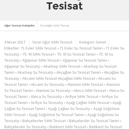
Tesisat
Uğur Tesisat Eskişehir
Gündoğdu Sıhhi Tesisat
4 Nisan 2017
Yazar
Uğur Sıhhi Tesisat
Kategori:
Genel
Etiketler:
71 Evler Sıhhi Tesisat
•
71 Evler Su Tesisat Tamiri
•
71 Evler Su
Tesisatçı
•
75. Yıl Sıhhi Tesisat
•
75. Yıl Su Tesisat Tamiri
•
75. Yıl Su
Tesisatçı
•
Ağapınar Sıhhi Tesisat
•
Ağapınar Su Tesisat Tamiri
•
Ağapınar Su Tesisatçı
•
Akarbaşı Sıhhi Tesisat
•
Akarbaşı Su Tesisat
Tamiri
•
Akarbaşı Su Tesisatçı
•
Akçağlan Su Tesisat Tamiri
•
Akçağlan Su
Tesisatçı
•
Akcami Sıhhi Tesisat Akçağlan Sıhhi Tesisat
•
Akcami Su
Tesisat Tamiri
•
Akcami Su Tesisatçı
•
Alanönü Sıhhi Tesisat
•
Alanönü
Su Tesisat Tamiri
•
Alanönü Su Tesisatçı
•
Alınca Sıhhi Tesisat
•
Alınca Su
Tesisat Tamiri
•
Alınca Su Tesisatçı
•
Arifiye Sıhhi Tesisat
•
Arifiye Su
Tesisat Tamiri
•
Arifiye Su Tesisatçı
•
Aşağı Çağlan Sıhhi Tesisat
•
Aşağı
Çağlan Su Tesisat Tamiri
•
Aşağı Çağlan Su Tesisatçı
•
Aşağı Söğütönü
Sıhhi Tesisat
•
Aşağı Söğütönü Su Tesisat Tamiri
•
Aşağı Söğütönü Su
Tesisatçı
•
Bahçelievler Sıhhi Tesisat
•
Bahçelievler Su Tesisat Tamiri
•
Bahçelievler Su Tesisatçı
•
Batıkent Sıhhi Tesisat
•
Batıkent Su Tesisat