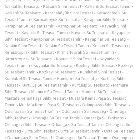
İstiklal Su Tesisatçı
•
Kalkanlı Sıhhi Tesisat
•
Kalkanlı Su Tesisat Tamiri
•
Kalkanlı Su Tesisatçı
•
Karacahöyük Sıhhi Tesisat
•
Karacahöyük Su
Tesisat Tamiri
•
Karacahöyük Su Tesisatçı
•
Karapınar Sıhhi Tesisat
•
Karapınar Su Tesisat Tamiri
•
Karapınar Su Tesisatçı
•
Kavacık Sıhhi
Tesisat
•
Kavacık Su Tesisat Tamiri
•
Kavacık Su Tesisatçı
•
Kayapınar
Sıhhi Tesisat
•
Kayapınar Su Tesisat Tamiri
•
Kayapınar Su Tesisatçı
•
Keskin Sıhhi Tesisat
•
Keskin Su Tesisat Tamiri
•
Keskin Su Tesisatçı
•
Kırmızıtoprak Sıhhi Tesisat
•
Kırmızıtoprak Su Tesisat Tamiri
•
Kırmızıtoprak Su Tesisatçı
•
Koyunlar Sıhhi Tesisat
•
Koyunlar Su
Tesisat Tamiri
•
Koyunlar Su Tesisatçı
•
Kozkayı Sıhhi Tesisat
•
Kozkayı
Su Tesisat Tamiri
•
Kozkayı Su Tesisatçı
•
Kumlubel Sıhhi Tesisat
•
Kumlubel Su Tesisat Tamiri
•
Kumlubel Su Tesisatçı
•
Kurtuluş Sıhhi
Tesisat
•
Kurtuluş Su Tesisat Tamiri
•
Kurtuluş Su Tesisatçı
•
Mamure
Sıhhi Tesisat
•
Mamure Su Tesisat Tamiri
•
Mamure Su Tesisatçı
•
Mustafa Kemal Paşa Sıhhi Tesisat
•
Mustafa Kemal Paşa Su Tesisat
Tamiri
•
Mustafa Kemal Paşa Su Tesisatçı
•
Odunpazarı Sıhhi Tesisat
•
Odunpazarı Su Tesisat Tamiri
•
Odunpazarı Su Tesisatçı
•
Ömerağa
Sıhhi Tesisat
•
Ömerağa Su Tesisat Tamiri
•
Ömerağa Su Tesisatçı
•
Orhangazi Sıhhi Tesisat
•
Orhangazi Su Tesisat Tamiri
•
Orhangazi Su
Tesisatçı
•
Orta Sıhhi Tesisat
•
Orta Su Tesisat Tamiri
•
Orta Su Tesisatçı
•
Osmangazi Sıhhi Tesisat
•
Osmangazi Su Tesisat Tamiri
•
Osmangazi