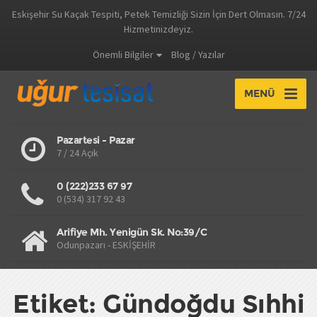
Eskişehir Su Kaçak Tespiti, Petek Temizliği Sizin İçin Dert Olmasın. 7/24
Hizmetinizdeyiz.
Önemli Bilgiler
Blog / Yazılar
MENÜ
Pazartesi - Pazar
7 / 24 Açık
0 (222)233 67 97
0 (534) 317 92 43
Arifiye Mh. Yenigün Sk. No:39/C
Odunpazarı - ESKİŞEHİR
Etiket: Gündoğdu Sıhhi