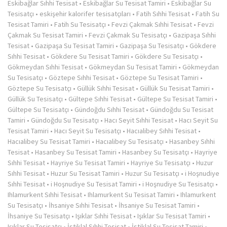
Eskibağlar Sıhhi Tesisat
•
Eskibağlar Su Tesisat Tamiri
•
Eskibağlar Su
Tesisatçı
•
eskişehir kalorifer tesisatçıları
•
Fatih Sıhhi Tesisat
•
Fatih Su
Tesisat Tamiri
•
Fatih Su Tesisatçı
•
Fevzi Çakmak Sıhhi Tesisat
•
Fevzi
Çakmak Su Tesisat Tamiri
•
Fevzi Çakmak Su Tesisatçı
•
Gazipaşa Sıhhi
Tesisat
•
Gazipaşa Su Tesisat Tamiri
•
Gazipaşa Su Tesisatçı
•
Gökdere
Sıhhi Tesisat
•
Gökdere Su Tesisat Tamiri
•
Gökdere Su Tesisatçı
•
Gökmeydan Sıhhi Tesisat
•
Gökmeydan Su Tesisat Tamiri
•
Gökmeydan
Su Tesisatçı
•
Göztepe Sıhhi Tesisat
•
Göztepe Su Tesisat Tamiri
•
Göztepe Su Tesisatçı
•
Güllük Sıhhi Tesisat
•
Güllük Su Tesisat Tamiri
•
Güllük Su Tesisatçı
•
Gültepe Sıhhi Tesisat
•
Gültepe Su Tesisat Tamiri
•
Gültepe Su Tesisatçı
•
Gündoğdu Sıhhi Tesisat
•
Gündoğdu Su Tesisat
Tamiri
•
Gündoğdu Su Tesisatçı
•
Hacı Seyit Sıhhi Tesisat
•
Hacı Seyit Su
Tesisat Tamiri
•
Hacı Seyit Su Tesisatçı
•
Hacıalibey Sıhhi Tesisat
•
Hacıalibey Su Tesisat Tamiri
•
Hacıalibey Su Tesisatçı
•
Hasanbey Sıhhi
Tesisat
•
Hasanbey Su Tesisat Tamiri
•
Hasanbey Su Tesisatçı
•
Hayriye
Sıhhi Tesisat
•
Hayriye Su Tesisat Tamiri
•
Hayriye Su Tesisatçı
•
Huzur
Sıhhi Tesisat
•
Huzur Su Tesisat Tamiri
•
Huzur Su Tesisatçı
•
i Hoşnudiye
Sıhhi Tesisat
•
i Hoşnudiye Su Tesisat Tamiri
•
i Hoşnudiye Su Tesisatçı
•
Ihlamurkent Sıhhi Tesisat
•
Ihlamurkent Su Tesisat Tamiri
•
Ihlamurkent
Su Tesisatçı
•
İhsaniye Sıhhi Tesisat
•
İhsaniye Su Tesisat Tamiri
•
İhsaniye Su Tesisatçı
•
Işıklar Sıhhi Tesisat
•
Işıklar Su Tesisat Tamiri
•
Işıklar Su Tesisatçı
•
İstiklal Sıhhi Tesisat
•
İstiklal Su Tesisat Tamiri
•