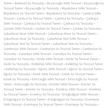
Tamiri
•
Batıkent Su Tesisatçı
•
Boyacıoğlu Sıhhi Tesisat
•
Boyacıoğlu Su
Tesisat Tamiri
•
Boyacıoğlu Su Tesisatçı
•
Büyükdere Sıhhi Tesisat
•
Büyükdere Su Tesisat Tamiri
•
Büyükdere Su Tesisatçı
•
Çamlıca Sıhhi
Tesisat
•
Çamlıca Su Tesisat Tamiri
•
Çamlıca Su Tesisatçı
•
Çankaya
Sıhhi Tesisat
•
Çankaya Su Tesisat Tamiri
•
Çankaya Su Tesisatçı
•
Çavlum Sıhhi Tesisat
•
Çavlum Su Tesisat Tamiri
•
Çavlum Su Tesisatçı
•
Çukurhisar Hisar Sıhhi Tesisat
•
Çukurhisar Hisar Su Tesisat Tamiri
•
Çukurhisar Hisar Su Tesisatçı
•
Çukurhisar Yeni Sıhhi Tesisat
•
Çukurhisar Yeni Su Tesisat Tamiri
•
Çukurhisar Yeni Su Tesisatçı
•
Cumhuriye Sıhhi Tesisat
•
Cumhuriye Su Tesisat Tamiri
•
Cumhuriye Su
Tesisatçı
•
Cunudiye Sıhhi Tesisat
•
Cunudiye Su Tesisat Tamiri
•
Cunudiye Su Tesisatçı
•
Dede Sıhhi Tesisat
•
Dede Su Tesisat Tamiri
•
Dede Su Tesisatçı
•
Deliklitaş Sıhhi Tesisat
•
Deliklitaş Su Tesisat Tamiri
•
Deliklitaş Su Tesisatçı
•
Eğriöz Sıhhi Tesisat
•
Eğriöz Su Tesisat Tamiri
•
Eğriöz Su Tesisatçı
•
Emek Sıhhi Tesisat
•
Emek Su Tesisat Tamiri
•
Emek Su Tesisatçı
•
Emircioğlu Sıhhi Tesisat
•
Emircioğlu Su Tesisat
Tamiri
•
Emircioğlu Su Tesisatçı
•
Emirler Sıhhi Tesisat
•
Emirler Su
Tesisat Tamiri
•
Emirler Su Tesisatçı
•
Erenköy Sıhhi Tesisat
•
Erenköy
Su Tesisat Tamiri
•
Erenköy Su Tesisatçı
•
Ertuğrulgazi Sıhhi Tesisat
•
Ertuğrulgazi Su Tesisat Tamiri
•
Ertuğrulgazi Su Tesisatçı
•
Esentepe
Sıhhi Tesisat
•
Esentepe Su Tesisat Tamiri
•
Esentepe Su Tesisatçı
•