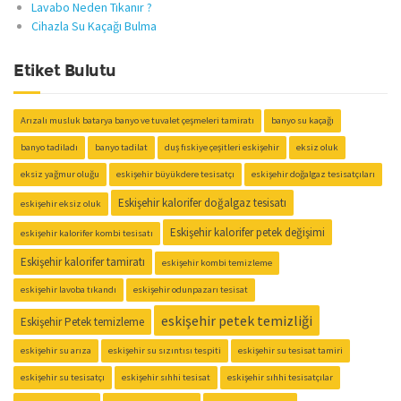
Lavabo Neden Tıkanır ?
Cihazla Su Kaçağı Bulma
Etiket Bulutu
Arızalı musluk batarya banyo ve tuvalet çeşmeleri tamiratı
banyo su kaçağı
banyo tadiladı
banyo tadilat
duş fıskiye çeşitleri eskişehir
eksiz oluk
eksiz yağmur oluğu
eskişehir büyükdere tesisatçı
eskişehir doğalgaz tesisatçıları
Eskişehir kalorifer doğalgaz tesisatı
eskişehir eksiz oluk
Eskişehir kalorifer petek değişimi
eskişehir kalorifer kombi tesisatı
Eskişehir kalorifer tamiratı
eskişehir kombi temizleme
eskişehir lavoba tıkandı
eskişehir odunpazarı tesisat
eskişehir petek temizliği
Eskişehir Petek temizleme
eskişehir su arıza
eskişehir su sızıntısı tespiti
eskişehir su tesisat tamiri
eskişehir su tesisatçı
eskişehir sıhhi tesisat
eskişehir sıhhi tesisatçılar