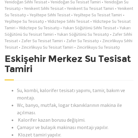
Yenidoğan Sıhhi Tesisat
•
Yenidoğan Su Tesisat Tamiri
•
Yenidoğan Su
Tesisatçı
•
Yenikent Sıhhi Tesisat
•
Yenikent Su Tesisat Tamiri
•
Yenikent
Su Tesisatçı
•
Yeşiltepe Sıhhi Tesisat
•
Yeşiltepe Su Tesisat Tamiri
•
Yeşiltepe Su Tesisatçı
•
Yıldıztepe Sıhhi Tesisat
•
Yıldıztepe Su Tesisat
Tamiri
•
Yıldıztepe Su Tesisatçı
•
Yukarı Söğütönü Sıhhi Tesisat
•
Yukarı
Söğütönü Su Tesisat Tamiri
•
Yukarı Söğütönü Su Tesisatçı
•
Zafer Sıhhi
Tesisat
•
Zafer Su Tesisat Tamiri
•
Zafer Su Tesisatçı
•
Zincirlikuyu Sıhhi
Tesisat
•
Zincirlikuyu Su Tesisat Tamiri
•
Zincirlikuyu Su Tesisatçı
Eskişehir Merkez Su Tesisat
Tamiri
Su, kombi, kalorifer tesisatı yapımı, tamir, bakım ve
montajı.
Wc, banyo, mutfak, logar tıkanıklarının makina ile
açılması.
Kalorifer kazan borusu değişimi.
Çamaşır ve bulaşık makinası montajı yapılır.
Klozet tamiri yapılır.