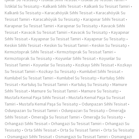
İstiklal Su Tesisatçı
•
Kalkanlı Sıhhi Tesisat
•
Kalkanlı Su Tesisat Tamiri
•
Kalkanlı Su Tesisatçı
•
Karacahöyük Sıhhi Tesisat
•
Karacahöyük Su
Tesisat Tamiri
•
Karacahöyük Su Tesisatçı
•
Karapınar Sıhhi Tesisat
•
Karapınar Su Tesisat Tamiri
•
Karapınar Su Tesisatçı
•
Kavacık Sıhhi
Tesisat
•
Kavacık Su Tesisat Tamiri
•
Kavacık Su Tesisatçı
•
Kayapınar
Sıhhi Tesisat
•
Kayapınar Su Tesisat Tamiri
•
Kayapınar Su Tesisatçı
•
Keskin Sıhhi Tesisat
•
Keskin Su Tesisat Tamiri
•
Keskin Su Tesisatçı
•
Kırmızıtoprak Sıhhi Tesisat
•
Kırmızıtoprak Su Tesisat Tamiri
•
Kırmızıtoprak Su Tesisatçı
•
Koyunlar Sıhhi Tesisat
•
Koyunlar Su
Tesisat Tamiri
•
Koyunlar Su Tesisatçı
•
Kozkayı Sıhhi Tesisat
•
Kozkayı
Su Tesisat Tamiri
•
Kozkayı Su Tesisatçı
•
Kumlubel Sıhhi Tesisat
•
Kumlubel Su Tesisat Tamiri
•
Kumlubel Su Tesisatçı
•
Kurtuluş Sıhhi
Tesisat
•
Kurtuluş Su Tesisat Tamiri
•
Kurtuluş Su Tesisatçı
•
Mamure
Sıhhi Tesisat
•
Mamure Su Tesisat Tamiri
•
Mamure Su Tesisatçı
•
Mustafa Kemal Paşa Sıhhi Tesisat
•
Mustafa Kemal Paşa Su Tesisat
Tamiri
•
Mustafa Kemal Paşa Su Tesisatçı
•
Odunpazarı Sıhhi Tesisat
•
Odunpazarı Su Tesisat Tamiri
•
Odunpazarı Su Tesisatçı
•
Ömerağa
Sıhhi Tesisat
•
Ömerağa Su Tesisat Tamiri
•
Ömerağa Su Tesisatçı
•
Orhangazi Sıhhi Tesisat
•
Orhangazi Su Tesisat Tamiri
•
Orhangazi Su
Tesisatçı
•
Orta Sıhhi Tesisat
•
Orta Su Tesisat Tamiri
•
Orta Su Tesisatçı
•
Osmangazi Sıhhi Tesisat
•
Osmangazi Su Tesisat Tamiri
•
Osmangazi