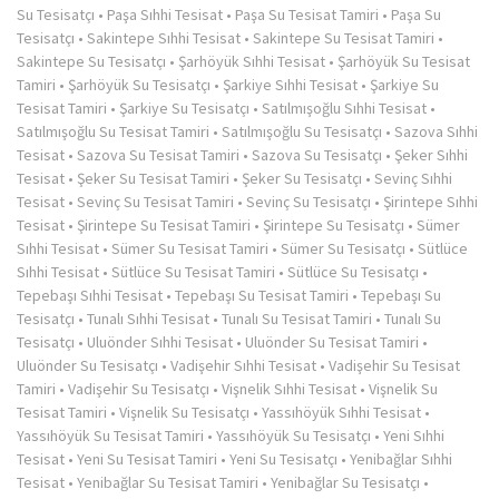
Su Tesisatçı
•
Paşa Sıhhi Tesisat
•
Paşa Su Tesisat Tamiri
•
Paşa Su
Tesisatçı
•
Sakintepe Sıhhi Tesisat
•
Sakintepe Su Tesisat Tamiri
•
Sakintepe Su Tesisatçı
•
Şarhöyük Sıhhi Tesisat
•
Şarhöyük Su Tesisat
Tamiri
•
Şarhöyük Su Tesisatçı
•
Şarkiye Sıhhi Tesisat
•
Şarkiye Su
Tesisat Tamiri
•
Şarkiye Su Tesisatçı
•
Satılmışoğlu Sıhhi Tesisat
•
Satılmışoğlu Su Tesisat Tamiri
•
Satılmışoğlu Su Tesisatçı
•
Sazova Sıhhi
Tesisat
•
Sazova Su Tesisat Tamiri
•
Sazova Su Tesisatçı
•
Şeker Sıhhi
Tesisat
•
Şeker Su Tesisat Tamiri
•
Şeker Su Tesisatçı
•
Sevinç Sıhhi
Tesisat
•
Sevinç Su Tesisat Tamiri
•
Sevinç Su Tesisatçı
•
Şirintepe Sıhhi
Tesisat
•
Şirintepe Su Tesisat Tamiri
•
Şirintepe Su Tesisatçı
•
Sümer
Sıhhi Tesisat
•
Sümer Su Tesisat Tamiri
•
Sümer Su Tesisatçı
•
Sütlüce
Sıhhi Tesisat
•
Sütlüce Su Tesisat Tamiri
•
Sütlüce Su Tesisatçı
•
Tepebaşı Sıhhi Tesisat
•
Tepebaşı Su Tesisat Tamiri
•
Tepebaşı Su
Tesisatçı
•
Tunalı Sıhhi Tesisat
•
Tunalı Su Tesisat Tamiri
•
Tunalı Su
Tesisatçı
•
Uluönder Sıhhi Tesisat
•
Uluönder Su Tesisat Tamiri
•
Uluönder Su Tesisatçı
•
Vadişehir Sıhhi Tesisat
•
Vadişehir Su Tesisat
Tamiri
•
Vadişehir Su Tesisatçı
•
Vişnelik Sıhhi Tesisat
•
Vişnelik Su
Tesisat Tamiri
•
Vişnelik Su Tesisatçı
•
Yassıhöyük Sıhhi Tesisat
•
Yassıhöyük Su Tesisat Tamiri
•
Yassıhöyük Su Tesisatçı
•
Yeni Sıhhi
Tesisat
•
Yeni Su Tesisat Tamiri
•
Yeni Su Tesisatçı
•
Yenibağlar Sıhhi
Tesisat
•
Yenibağlar Su Tesisat Tamiri
•
Yenibağlar Su Tesisatçı
•