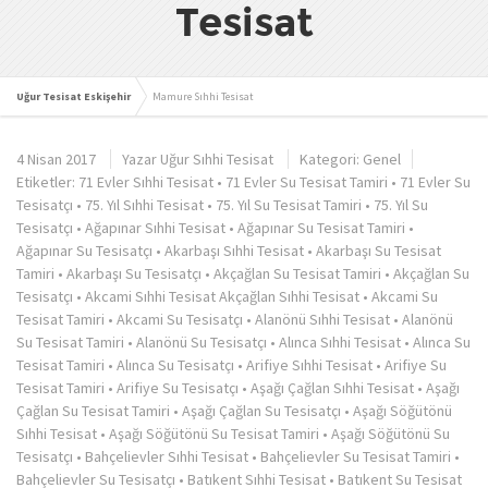
Tesisat
Uğur Tesisat Eskişehir
Mamure Sıhhi Tesisat
4 Nisan 2017
Yazar
Uğur Sıhhi Tesisat
Kategori:
Genel
Etiketler:
71 Evler Sıhhi Tesisat
•
71 Evler Su Tesisat Tamiri
•
71 Evler Su
Tesisatçı
•
75. Yıl Sıhhi Tesisat
•
75. Yıl Su Tesisat Tamiri
•
75. Yıl Su
Tesisatçı
•
Ağapınar Sıhhi Tesisat
•
Ağapınar Su Tesisat Tamiri
•
Ağapınar Su Tesisatçı
•
Akarbaşı Sıhhi Tesisat
•
Akarbaşı Su Tesisat
Tamiri
•
Akarbaşı Su Tesisatçı
•
Akçağlan Su Tesisat Tamiri
•
Akçağlan Su
Tesisatçı
•
Akcami Sıhhi Tesisat Akçağlan Sıhhi Tesisat
•
Akcami Su
Tesisat Tamiri
•
Akcami Su Tesisatçı
•
Alanönü Sıhhi Tesisat
•
Alanönü
Su Tesisat Tamiri
•
Alanönü Su Tesisatçı
•
Alınca Sıhhi Tesisat
•
Alınca Su
Tesisat Tamiri
•
Alınca Su Tesisatçı
•
Arifiye Sıhhi Tesisat
•
Arifiye Su
Tesisat Tamiri
•
Arifiye Su Tesisatçı
•
Aşağı Çağlan Sıhhi Tesisat
•
Aşağı
Çağlan Su Tesisat Tamiri
•
Aşağı Çağlan Su Tesisatçı
•
Aşağı Söğütönü
Sıhhi Tesisat
•
Aşağı Söğütönü Su Tesisat Tamiri
•
Aşağı Söğütönü Su
Tesisatçı
•
Bahçelievler Sıhhi Tesisat
•
Bahçelievler Su Tesisat Tamiri
•
Bahçelievler Su Tesisatçı
•
Batıkent Sıhhi Tesisat
•
Batıkent Su Tesisat