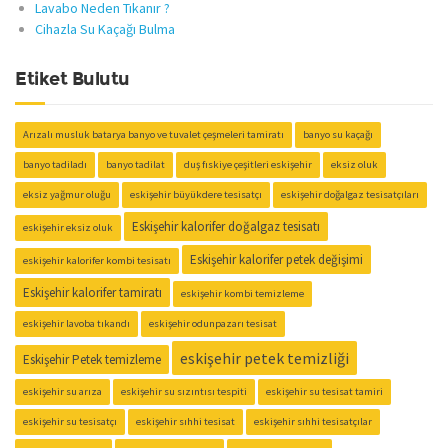
Lavabo Neden Tıkanır ?
Cihazla Su Kaçağı Bulma
Etiket Bulutu
Arızalı musluk batarya banyo ve tuvalet çeşmeleri tamiratı
banyo su kaçağı
banyo tadiladı
banyo tadilat
duş fıskiye çeşitleri eskişehir
eksiz oluk
eksiz yağmur oluğu
eskişehir büyükdere tesisatçı
eskişehir doğalgaz tesisatçıları
Eskişehir kalorifer doğalgaz tesisatı
eskişehir eksiz oluk
Eskişehir kalorifer petek değişimi
eskişehir kalorifer kombi tesisatı
Eskişehir kalorifer tamiratı
eskişehir kombi temizleme
eskişehir lavoba tıkandı
eskişehir odunpazarı tesisat
eskişehir petek temizliği
Eskişehir Petek temizleme
eskişehir su arıza
eskişehir su sızıntısı tespiti
eskişehir su tesisat tamiri
eskişehir su tesisatçı
eskişehir sıhhi tesisat
eskişehir sıhhi tesisatçılar