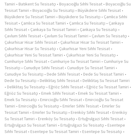
Tamiri
•
Batıkent Su Tesisatçı
•
Boyacıoğlu Sıhhi Tesisat
•
Boyacıoğlu Su
Tesisat Tamiri
•
Boyacıoğlu Su Tesisatçı
•
Büyükdere Sıhhi Tesisat
•
Büyükdere Su Tesisat Tamiri
•
Büyükdere Su Tesisatçı
•
Çamlıca Sıhhi
Tesisat
•
Çamlıca Su Tesisat Tamiri
•
Çamlıca Su Tesisatçı
•
Çankaya
Sıhhi Tesisat
•
Çankaya Su Tesisat Tamiri
•
Çankaya Su Tesisatçı
•
Çavlum Sıhhi Tesisat
•
Çavlum Su Tesisat Tamiri
•
Çavlum Su Tesisatçı
•
Çukurhisar Hisar Sıhhi Tesisat
•
Çukurhisar Hisar Su Tesisat Tamiri
•
Çukurhisar Hisar Su Tesisatçı
•
Çukurhisar Yeni Sıhhi Tesisat
•
Çukurhisar Yeni Su Tesisat Tamiri
•
Çukurhisar Yeni Su Tesisatçı
•
Cumhuriye Sıhhi Tesisat
•
Cumhuriye Su Tesisat Tamiri
•
Cumhuriye Su
Tesisatçı
•
Cunudiye Sıhhi Tesisat
•
Cunudiye Su Tesisat Tamiri
•
Cunudiye Su Tesisatçı
•
Dede Sıhhi Tesisat
•
Dede Su Tesisat Tamiri
•
Dede Su Tesisatçı
•
Deliklitaş Sıhhi Tesisat
•
Deliklitaş Su Tesisat Tamiri
•
Deliklitaş Su Tesisatçı
•
Eğriöz Sıhhi Tesisat
•
Eğriöz Su Tesisat Tamiri
•
Eğriöz Su Tesisatçı
•
Emek Sıhhi Tesisat
•
Emek Su Tesisat Tamiri
•
Emek Su Tesisatçı
•
Emircioğlu Sıhhi Tesisat
•
Emircioğlu Su Tesisat
Tamiri
•
Emircioğlu Su Tesisatçı
•
Emirler Sıhhi Tesisat
•
Emirler Su
Tesisat Tamiri
•
Emirler Su Tesisatçı
•
Erenköy Sıhhi Tesisat
•
Erenköy
Su Tesisat Tamiri
•
Erenköy Su Tesisatçı
•
Ertuğrulgazi Sıhhi Tesisat
•
Ertuğrulgazi Su Tesisat Tamiri
•
Ertuğrulgazi Su Tesisatçı
•
Esentepe
Sıhhi Tesisat
•
Esentepe Su Tesisat Tamiri
•
Esentepe Su Tesisatçı
•