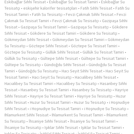
Eskibağlar Sıhhi Tesisat
•
Eskibağlar Su Tesisat Tamiri
•
Eskibağlar Su
Tesisatçı
•
eskişehir kalorifer tesisatçıları
•
Fatih Sıhhi Tesisat
•
Fatih Su
Tesisat Tamiri
•
Fatih Su Tesisatçı
•
Fevzi Çakmak Sıhhi Tesisat
•
Fevzi
Çakmak Su Tesisat Tamiri
•
Fevzi Çakmak Su Tesisatçı
•
Gazipaşa Sıhhi
Tesisat
•
Gazipaşa Su Tesisat Tamiri
•
Gazipaşa Su Tesisatçı
•
Gökdere
Sıhhi Tesisat
•
Gökdere Su Tesisat Tamiri
•
Gökdere Su Tesisatçı
•
Gökmeydan Sıhhi Tesisat
•
Gökmeydan Su Tesisat Tamiri
•
Gökmeydan
Su Tesisatçı
•
Göztepe Sıhhi Tesisat
•
Göztepe Su Tesisat Tamiri
•
Göztepe Su Tesisatçı
•
Güllük Sıhhi Tesisat
•
Güllük Su Tesisat Tamiri
•
Güllük Su Tesisatçı
•
Gültepe Sıhhi Tesisat
•
Gültepe Su Tesisat Tamiri
•
Gültepe Su Tesisatçı
•
Gündoğdu Sıhhi Tesisat
•
Gündoğdu Su Tesisat
Tamiri
•
Gündoğdu Su Tesisatçı
•
Hacı Seyit Sıhhi Tesisat
•
Hacı Seyit Su
Tesisat Tamiri
•
Hacı Seyit Su Tesisatçı
•
Hacıalibey Sıhhi Tesisat
•
Hacıalibey Su Tesisat Tamiri
•
Hacıalibey Su Tesisatçı
•
Hasanbey Sıhhi
Tesisat
•
Hasanbey Su Tesisat Tamiri
•
Hasanbey Su Tesisatçı
•
Hayriye
Sıhhi Tesisat
•
Hayriye Su Tesisat Tamiri
•
Hayriye Su Tesisatçı
•
Huzur
Sıhhi Tesisat
•
Huzur Su Tesisat Tamiri
•
Huzur Su Tesisatçı
•
i Hoşnudiye
Sıhhi Tesisat
•
i Hoşnudiye Su Tesisat Tamiri
•
i Hoşnudiye Su Tesisatçı
•
Ihlamurkent Sıhhi Tesisat
•
Ihlamurkent Su Tesisat Tamiri
•
Ihlamurkent
Su Tesisatçı
•
İhsaniye Sıhhi Tesisat
•
İhsaniye Su Tesisat Tamiri
•
İhsaniye Su Tesisatçı
•
Işıklar Sıhhi Tesisat
•
Işıklar Su Tesisat Tamiri
•
Işıklar Su Tesisatçı
•
İstiklal Sıhhi Tesisat
•
İstiklal Su Tesisat Tamiri
•