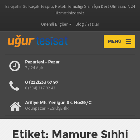
Eskişehir Su Kaçak Tespiti, Petek Temizliği Sizin İçin Dert Olmasın. 7/24
Hizmetinizdeyiz.
Önemli Bilgiler
Blog / Yazılar
MENÜ
Pazartesi - Pazar
7 / 24 Açık
0 (222)233 67 97
0 (534) 317 92 43
Arifiye Mh. Yenigün Sk. No:39/C
Odunpazarı - ESKİŞEHİR
Etiket: Mamure Sıhhi