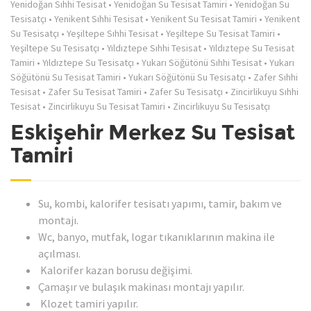
Yenidoğan Sıhhi Tesisat
•
Yenidoğan Su Tesisat Tamiri
•
Yenidoğan Su
Tesisatçı
•
Yenikent Sıhhi Tesisat
•
Yenikent Su Tesisat Tamiri
•
Yenikent
Su Tesisatçı
•
Yeşiltepe Sıhhi Tesisat
•
Yeşiltepe Su Tesisat Tamiri
•
Yeşiltepe Su Tesisatçı
•
Yıldıztepe Sıhhi Tesisat
•
Yıldıztepe Su Tesisat
Tamiri
•
Yıldıztepe Su Tesisatçı
•
Yukarı Söğütönü Sıhhi Tesisat
•
Yukarı
Söğütönü Su Tesisat Tamiri
•
Yukarı Söğütönü Su Tesisatçı
•
Zafer Sıhhi
Tesisat
•
Zafer Su Tesisat Tamiri
•
Zafer Su Tesisatçı
•
Zincirlikuyu Sıhhi
Tesisat
•
Zincirlikuyu Su Tesisat Tamiri
•
Zincirlikuyu Su Tesisatçı
Eskişehir Merkez Su Tesisat
Tamiri
Su, kombi, kalorifer tesisatı yapımı, tamir, bakım ve
montajı.
Wc, banyo, mutfak, logar tıkanıklarının makina ile
açılması.
Kalorifer kazan borusu değişimi.
Çamaşır ve bulaşık makinası montajı yapılır.
Klozet tamiri yapılır.