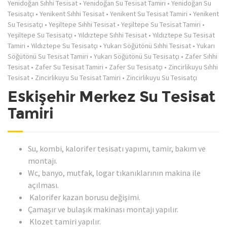
Yenidoğan Sıhhi Tesisat
•
Yenidoğan Su Tesisat Tamiri
•
Yenidoğan Su
Tesisatçı
•
Yenikent Sıhhi Tesisat
•
Yenikent Su Tesisat Tamiri
•
Yenikent
Su Tesisatçı
•
Yeşiltepe Sıhhi Tesisat
•
Yeşiltepe Su Tesisat Tamiri
•
Yeşiltepe Su Tesisatçı
•
Yıldıztepe Sıhhi Tesisat
•
Yıldıztepe Su Tesisat
Tamiri
•
Yıldıztepe Su Tesisatçı
•
Yukarı Söğütönü Sıhhi Tesisat
•
Yukarı
Söğütönü Su Tesisat Tamiri
•
Yukarı Söğütönü Su Tesisatçı
•
Zafer Sıhhi
Tesisat
•
Zafer Su Tesisat Tamiri
•
Zafer Su Tesisatçı
•
Zincirlikuyu Sıhhi
Tesisat
•
Zincirlikuyu Su Tesisat Tamiri
•
Zincirlikuyu Su Tesisatçı
Eskişehir Merkez Su Tesisat
Tamiri
Su, kombi, kalorifer tesisatı yapımı, tamir, bakım ve
montajı.
Wc, banyo, mutfak, logar tıkanıklarının makina ile
açılması.
Kalorifer kazan borusu değişimi.
Çamaşır ve bulaşık makinası montajı yapılır.
Klozet tamiri yapılır.