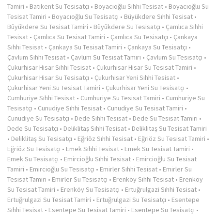
Tamiri
•
Batıkent Su Tesisatçı
•
Boyacıoğlu Sıhhi Tesisat
•
Boyacıoğlu Su
Tesisat Tamiri
•
Boyacıoğlu Su Tesisatçı
•
Büyükdere Sıhhi Tesisat
•
Büyükdere Su Tesisat Tamiri
•
Büyükdere Su Tesisatçı
•
Çamlıca Sıhhi
Tesisat
•
Çamlıca Su Tesisat Tamiri
•
Çamlıca Su Tesisatçı
•
Çankaya
Sıhhi Tesisat
•
Çankaya Su Tesisat Tamiri
•
Çankaya Su Tesisatçı
•
Çavlum Sıhhi Tesisat
•
Çavlum Su Tesisat Tamiri
•
Çavlum Su Tesisatçı
•
Çukurhisar Hisar Sıhhi Tesisat
•
Çukurhisar Hisar Su Tesisat Tamiri
•
Çukurhisar Hisar Su Tesisatçı
•
Çukurhisar Yeni Sıhhi Tesisat
•
Çukurhisar Yeni Su Tesisat Tamiri
•
Çukurhisar Yeni Su Tesisatçı
•
Cumhuriye Sıhhi Tesisat
•
Cumhuriye Su Tesisat Tamiri
•
Cumhuriye Su
Tesisatçı
•
Cunudiye Sıhhi Tesisat
•
Cunudiye Su Tesisat Tamiri
•
Cunudiye Su Tesisatçı
•
Dede Sıhhi Tesisat
•
Dede Su Tesisat Tamiri
•
Dede Su Tesisatçı
•
Deliklitaş Sıhhi Tesisat
•
Deliklitaş Su Tesisat Tamiri
•
Deliklitaş Su Tesisatçı
•
Eğriöz Sıhhi Tesisat
•
Eğriöz Su Tesisat Tamiri
•
Eğriöz Su Tesisatçı
•
Emek Sıhhi Tesisat
•
Emek Su Tesisat Tamiri
•
Emek Su Tesisatçı
•
Emircioğlu Sıhhi Tesisat
•
Emircioğlu Su Tesisat
Tamiri
•
Emircioğlu Su Tesisatçı
•
Emirler Sıhhi Tesisat
•
Emirler Su
Tesisat Tamiri
•
Emirler Su Tesisatçı
•
Erenköy Sıhhi Tesisat
•
Erenköy
Su Tesisat Tamiri
•
Erenköy Su Tesisatçı
•
Ertuğrulgazi Sıhhi Tesisat
•
Ertuğrulgazi Su Tesisat Tamiri
•
Ertuğrulgazi Su Tesisatçı
•
Esentepe
Sıhhi Tesisat
•
Esentepe Su Tesisat Tamiri
•
Esentepe Su Tesisatçı
•