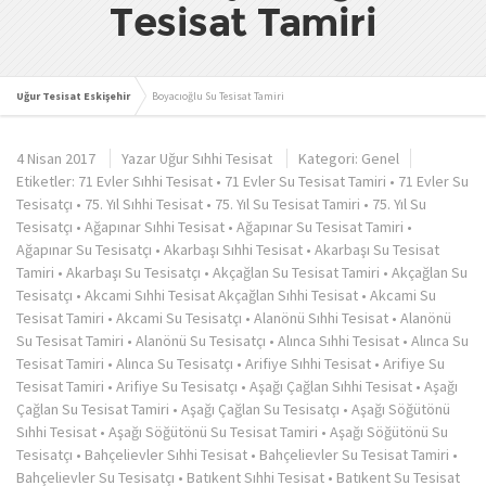
Tesisat Tamiri
Uğur Tesisat Eskişehir
Boyacıoğlu Su Tesisat Tamiri
4 Nisan 2017
Yazar
Uğur Sıhhi Tesisat
Kategori:
Genel
Etiketler:
71 Evler Sıhhi Tesisat
•
71 Evler Su Tesisat Tamiri
•
71 Evler Su
Tesisatçı
•
75. Yıl Sıhhi Tesisat
•
75. Yıl Su Tesisat Tamiri
•
75. Yıl Su
Tesisatçı
•
Ağapınar Sıhhi Tesisat
•
Ağapınar Su Tesisat Tamiri
•
Ağapınar Su Tesisatçı
•
Akarbaşı Sıhhi Tesisat
•
Akarbaşı Su Tesisat
Tamiri
•
Akarbaşı Su Tesisatçı
•
Akçağlan Su Tesisat Tamiri
•
Akçağlan Su
Tesisatçı
•
Akcami Sıhhi Tesisat Akçağlan Sıhhi Tesisat
•
Akcami Su
Tesisat Tamiri
•
Akcami Su Tesisatçı
•
Alanönü Sıhhi Tesisat
•
Alanönü
Su Tesisat Tamiri
•
Alanönü Su Tesisatçı
•
Alınca Sıhhi Tesisat
•
Alınca Su
Tesisat Tamiri
•
Alınca Su Tesisatçı
•
Arifiye Sıhhi Tesisat
•
Arifiye Su
Tesisat Tamiri
•
Arifiye Su Tesisatçı
•
Aşağı Çağlan Sıhhi Tesisat
•
Aşağı
Çağlan Su Tesisat Tamiri
•
Aşağı Çağlan Su Tesisatçı
•
Aşağı Söğütönü
Sıhhi Tesisat
•
Aşağı Söğütönü Su Tesisat Tamiri
•
Aşağı Söğütönü Su
Tesisatçı
•
Bahçelievler Sıhhi Tesisat
•
Bahçelievler Su Tesisat Tamiri
•
Bahçelievler Su Tesisatçı
•
Batıkent Sıhhi Tesisat
•
Batıkent Su Tesisat