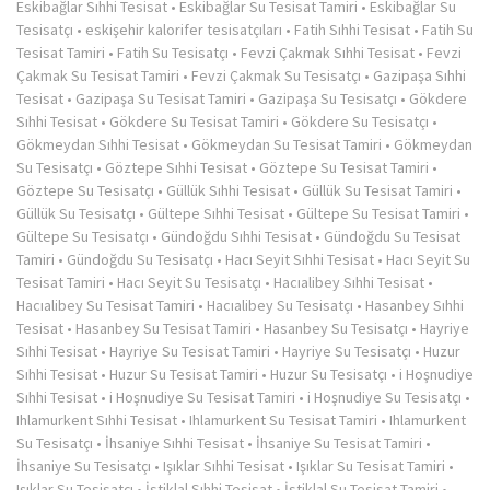
Eskibağlar Sıhhi Tesisat
•
Eskibağlar Su Tesisat Tamiri
•
Eskibağlar Su
Tesisatçı
•
eskişehir kalorifer tesisatçıları
•
Fatih Sıhhi Tesisat
•
Fatih Su
Tesisat Tamiri
•
Fatih Su Tesisatçı
•
Fevzi Çakmak Sıhhi Tesisat
•
Fevzi
Çakmak Su Tesisat Tamiri
•
Fevzi Çakmak Su Tesisatçı
•
Gazipaşa Sıhhi
Tesisat
•
Gazipaşa Su Tesisat Tamiri
•
Gazipaşa Su Tesisatçı
•
Gökdere
Sıhhi Tesisat
•
Gökdere Su Tesisat Tamiri
•
Gökdere Su Tesisatçı
•
Gökmeydan Sıhhi Tesisat
•
Gökmeydan Su Tesisat Tamiri
•
Gökmeydan
Su Tesisatçı
•
Göztepe Sıhhi Tesisat
•
Göztepe Su Tesisat Tamiri
•
Göztepe Su Tesisatçı
•
Güllük Sıhhi Tesisat
•
Güllük Su Tesisat Tamiri
•
Güllük Su Tesisatçı
•
Gültepe Sıhhi Tesisat
•
Gültepe Su Tesisat Tamiri
•
Gültepe Su Tesisatçı
•
Gündoğdu Sıhhi Tesisat
•
Gündoğdu Su Tesisat
Tamiri
•
Gündoğdu Su Tesisatçı
•
Hacı Seyit Sıhhi Tesisat
•
Hacı Seyit Su
Tesisat Tamiri
•
Hacı Seyit Su Tesisatçı
•
Hacıalibey Sıhhi Tesisat
•
Hacıalibey Su Tesisat Tamiri
•
Hacıalibey Su Tesisatçı
•
Hasanbey Sıhhi
Tesisat
•
Hasanbey Su Tesisat Tamiri
•
Hasanbey Su Tesisatçı
•
Hayriye
Sıhhi Tesisat
•
Hayriye Su Tesisat Tamiri
•
Hayriye Su Tesisatçı
•
Huzur
Sıhhi Tesisat
•
Huzur Su Tesisat Tamiri
•
Huzur Su Tesisatçı
•
i Hoşnudiye
Sıhhi Tesisat
•
i Hoşnudiye Su Tesisat Tamiri
•
i Hoşnudiye Su Tesisatçı
•
Ihlamurkent Sıhhi Tesisat
•
Ihlamurkent Su Tesisat Tamiri
•
Ihlamurkent
Su Tesisatçı
•
İhsaniye Sıhhi Tesisat
•
İhsaniye Su Tesisat Tamiri
•
İhsaniye Su Tesisatçı
•
Işıklar Sıhhi Tesisat
•
Işıklar Su Tesisat Tamiri
•
Işıklar Su Tesisatçı
•
İstiklal Sıhhi Tesisat
•
İstiklal Su Tesisat Tamiri
•