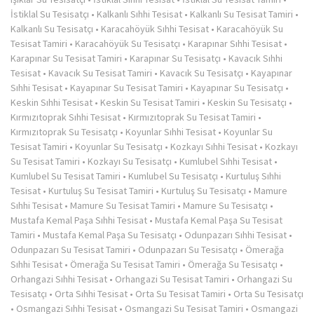
İstiklal Su Tesisatçı
•
Kalkanlı Sıhhi Tesisat
•
Kalkanlı Su Tesisat Tamiri
•
Kalkanlı Su Tesisatçı
•
Karacahöyük Sıhhi Tesisat
•
Karacahöyük Su
Tesisat Tamiri
•
Karacahöyük Su Tesisatçı
•
Karapınar Sıhhi Tesisat
•
Karapınar Su Tesisat Tamiri
•
Karapınar Su Tesisatçı
•
Kavacık Sıhhi
Tesisat
•
Kavacık Su Tesisat Tamiri
•
Kavacık Su Tesisatçı
•
Kayapınar
Sıhhi Tesisat
•
Kayapınar Su Tesisat Tamiri
•
Kayapınar Su Tesisatçı
•
Keskin Sıhhi Tesisat
•
Keskin Su Tesisat Tamiri
•
Keskin Su Tesisatçı
•
Kırmızıtoprak Sıhhi Tesisat
•
Kırmızıtoprak Su Tesisat Tamiri
•
Kırmızıtoprak Su Tesisatçı
•
Koyunlar Sıhhi Tesisat
•
Koyunlar Su
Tesisat Tamiri
•
Koyunlar Su Tesisatçı
•
Kozkayı Sıhhi Tesisat
•
Kozkayı
Su Tesisat Tamiri
•
Kozkayı Su Tesisatçı
•
Kumlubel Sıhhi Tesisat
•
Kumlubel Su Tesisat Tamiri
•
Kumlubel Su Tesisatçı
•
Kurtuluş Sıhhi
Tesisat
•
Kurtuluş Su Tesisat Tamiri
•
Kurtuluş Su Tesisatçı
•
Mamure
Sıhhi Tesisat
•
Mamure Su Tesisat Tamiri
•
Mamure Su Tesisatçı
•
Mustafa Kemal Paşa Sıhhi Tesisat
•
Mustafa Kemal Paşa Su Tesisat
Tamiri
•
Mustafa Kemal Paşa Su Tesisatçı
•
Odunpazarı Sıhhi Tesisat
•
Odunpazarı Su Tesisat Tamiri
•
Odunpazarı Su Tesisatçı
•
Ömerağa
Sıhhi Tesisat
•
Ömerağa Su Tesisat Tamiri
•
Ömerağa Su Tesisatçı
•
Orhangazi Sıhhi Tesisat
•
Orhangazi Su Tesisat Tamiri
•
Orhangazi Su
Tesisatçı
•
Orta Sıhhi Tesisat
•
Orta Su Tesisat Tamiri
•
Orta Su Tesisatçı
•
Osmangazi Sıhhi Tesisat
•
Osmangazi Su Tesisat Tamiri
•
Osmangazi