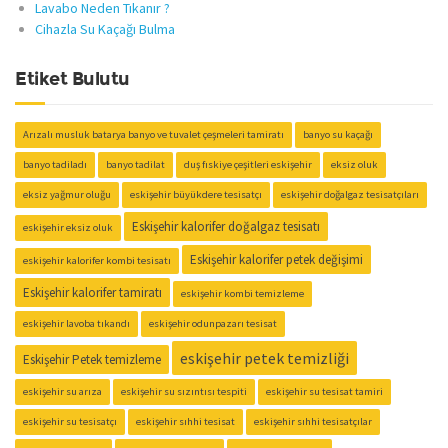
Lavabo Neden Tıkanır ?
Cihazla Su Kaçağı Bulma
Etiket Bulutu
Arızalı musluk batarya banyo ve tuvalet çeşmeleri tamiratı
banyo su kaçağı
banyo tadiladı
banyo tadilat
duş fıskiye çeşitleri eskişehir
eksiz oluk
eksiz yağmur oluğu
eskişehir büyükdere tesisatçı
eskişehir doğalgaz tesisatçıları
Eskişehir kalorifer doğalgaz tesisatı
eskişehir eksiz oluk
Eskişehir kalorifer petek değişimi
eskişehir kalorifer kombi tesisatı
Eskişehir kalorifer tamiratı
eskişehir kombi temizleme
eskişehir lavoba tıkandı
eskişehir odunpazarı tesisat
eskişehir petek temizliği
Eskişehir Petek temizleme
eskişehir su arıza
eskişehir su sızıntısı tespiti
eskişehir su tesisat tamiri
eskişehir su tesisatçı
eskişehir sıhhi tesisat
eskişehir sıhhi tesisatçılar