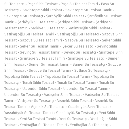
Su Tesisatçı
•
Paşa Sıhhi Tesisat
•
Paşa Su Tesisat Tamiri
•
Paşa Su
Tesisatçı
•
Sakintepe Sıhhi Tesisat
•
Sakintepe Su Tesisat Tamiri
•
Sakintepe Su Tesisatçı
•
Şarhöyük Sıhhi Tesisat
•
Şarhöyük Su Tesisat
Tamiri
•
Şarhöyük Su Tesisatçı
•
Şarkiye Sıhhi Tesisat
•
Şarkiye Su
Tesisat Tamiri
•
Şarkiye Su Tesisatçı
•
Satılmışoğlu Sıhhi Tesisat
•
Satılmışoğlu Su Tesisat Tamiri
•
Satılmışoğlu Su Tesisatçı
•
Sazova Sıhhi
Tesisat
•
Sazova Su Tesisat Tamiri
•
Sazova Su Tesisatçı
•
Şeker Sıhhi
Tesisat
•
Şeker Su Tesisat Tamiri
•
Şeker Su Tesisatçı
•
Sevinç Sıhhi
Tesisat
•
Sevinç Su Tesisat Tamiri
•
Sevinç Su Tesisatçı
•
Şirintepe Sıhhi
Tesisat
•
Şirintepe Su Tesisat Tamiri
•
Şirintepe Su Tesisatçı
•
Sümer
Sıhhi Tesisat
•
Sümer Su Tesisat Tamiri
•
Sümer Su Tesisatçı
•
Sütlüce
Sıhhi Tesisat
•
Sütlüce Su Tesisat Tamiri
•
Sütlüce Su Tesisatçı
•
Tepebaşı Sıhhi Tesisat
•
Tepebaşı Su Tesisat Tamiri
•
Tepebaşı Su
Tesisatçı
•
Tunalı Sıhhi Tesisat
•
Tunalı Su Tesisat Tamiri
•
Tunalı Su
Tesisatçı
•
Uluönder Sıhhi Tesisat
•
Uluönder Su Tesisat Tamiri
•
Uluönder Su Tesisatçı
•
Vadişehir Sıhhi Tesisat
•
Vadişehir Su Tesisat
Tamiri
•
Vadişehir Su Tesisatçı
•
Vişnelik Sıhhi Tesisat
•
Vişnelik Su
Tesisat Tamiri
•
Vişnelik Su Tesisatçı
•
Yassıhöyük Sıhhi Tesisat
•
Yassıhöyük Su Tesisat Tamiri
•
Yassıhöyük Su Tesisatçı
•
Yeni Sıhhi
Tesisat
•
Yeni Su Tesisat Tamiri
•
Yeni Su Tesisatçı
•
Yenibağlar Sıhhi
Tesisat
•
Yenibağlar Su Tesisat Tamiri
•
Yenibağlar Su Tesisatçı
•