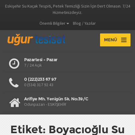
Eskişehir Su Kaçak Tespiti, Petek Temizliği Sizin İçin Dert Olmasın. 7/24
Hizmetinizdeyiz.
Önemli Bilgiler
Blog / Yazılar
MENÜ
Pazartesi - Pazar
7 / 24 Açık
0 (222)233 67 97
0 (534) 317 92 43
Arifiye Mh. Yenigün Sk. No:39/C
Odunpazarı - ESKİŞEHİR
Etiket: Boyacıoğlu Su