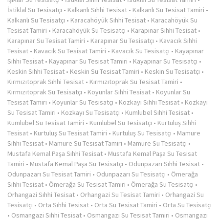
İstiklal Su Tesisatçı
•
Kalkanlı Sıhhi Tesisat
•
Kalkanlı Su Tesisat Tamiri
•
Kalkanlı Su Tesisatçı
•
Karacahöyük Sıhhi Tesisat
•
Karacahöyük Su
Tesisat Tamiri
•
Karacahöyük Su Tesisatçı
•
Karapınar Sıhhi Tesisat
•
Karapınar Su Tesisat Tamiri
•
Karapınar Su Tesisatçı
•
Kavacık Sıhhi
Tesisat
•
Kavacık Su Tesisat Tamiri
•
Kavacık Su Tesisatçı
•
Kayapınar
Sıhhi Tesisat
•
Kayapınar Su Tesisat Tamiri
•
Kayapınar Su Tesisatçı
•
Keskin Sıhhi Tesisat
•
Keskin Su Tesisat Tamiri
•
Keskin Su Tesisatçı
•
Kırmızıtoprak Sıhhi Tesisat
•
Kırmızıtoprak Su Tesisat Tamiri
•
Kırmızıtoprak Su Tesisatçı
•
Koyunlar Sıhhi Tesisat
•
Koyunlar Su
Tesisat Tamiri
•
Koyunlar Su Tesisatçı
•
Kozkayı Sıhhi Tesisat
•
Kozkayı
Su Tesisat Tamiri
•
Kozkayı Su Tesisatçı
•
Kumlubel Sıhhi Tesisat
•
Kumlubel Su Tesisat Tamiri
•
Kumlubel Su Tesisatçı
•
Kurtuluş Sıhhi
Tesisat
•
Kurtuluş Su Tesisat Tamiri
•
Kurtuluş Su Tesisatçı
•
Mamure
Sıhhi Tesisat
•
Mamure Su Tesisat Tamiri
•
Mamure Su Tesisatçı
•
Mustafa Kemal Paşa Sıhhi Tesisat
•
Mustafa Kemal Paşa Su Tesisat
Tamiri
•
Mustafa Kemal Paşa Su Tesisatçı
•
Odunpazarı Sıhhi Tesisat
•
Odunpazarı Su Tesisat Tamiri
•
Odunpazarı Su Tesisatçı
•
Ömerağa
Sıhhi Tesisat
•
Ömerağa Su Tesisat Tamiri
•
Ömerağa Su Tesisatçı
•
Orhangazi Sıhhi Tesisat
•
Orhangazi Su Tesisat Tamiri
•
Orhangazi Su
Tesisatçı
•
Orta Sıhhi Tesisat
•
Orta Su Tesisat Tamiri
•
Orta Su Tesisatçı
•
Osmangazi Sıhhi Tesisat
•
Osmangazi Su Tesisat Tamiri
•
Osmangazi