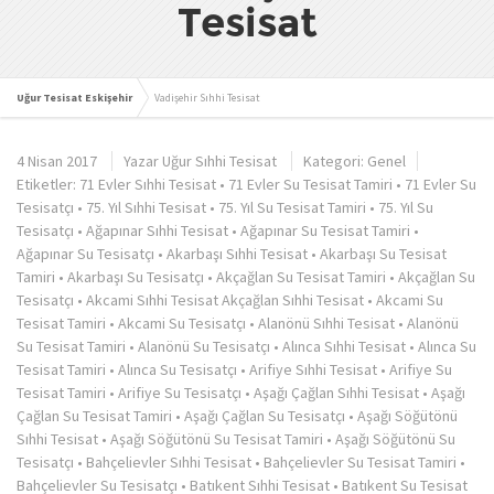
Tesisat
Uğur Tesisat Eskişehir
Vadişehir Sıhhi Tesisat
4 Nisan 2017
Yazar
Uğur Sıhhi Tesisat
Kategori:
Genel
Etiketler:
71 Evler Sıhhi Tesisat
•
71 Evler Su Tesisat Tamiri
•
71 Evler Su
Tesisatçı
•
75. Yıl Sıhhi Tesisat
•
75. Yıl Su Tesisat Tamiri
•
75. Yıl Su
Tesisatçı
•
Ağapınar Sıhhi Tesisat
•
Ağapınar Su Tesisat Tamiri
•
Ağapınar Su Tesisatçı
•
Akarbaşı Sıhhi Tesisat
•
Akarbaşı Su Tesisat
Tamiri
•
Akarbaşı Su Tesisatçı
•
Akçağlan Su Tesisat Tamiri
•
Akçağlan Su
Tesisatçı
•
Akcami Sıhhi Tesisat Akçağlan Sıhhi Tesisat
•
Akcami Su
Tesisat Tamiri
•
Akcami Su Tesisatçı
•
Alanönü Sıhhi Tesisat
•
Alanönü
Su Tesisat Tamiri
•
Alanönü Su Tesisatçı
•
Alınca Sıhhi Tesisat
•
Alınca Su
Tesisat Tamiri
•
Alınca Su Tesisatçı
•
Arifiye Sıhhi Tesisat
•
Arifiye Su
Tesisat Tamiri
•
Arifiye Su Tesisatçı
•
Aşağı Çağlan Sıhhi Tesisat
•
Aşağı
Çağlan Su Tesisat Tamiri
•
Aşağı Çağlan Su Tesisatçı
•
Aşağı Söğütönü
Sıhhi Tesisat
•
Aşağı Söğütönü Su Tesisat Tamiri
•
Aşağı Söğütönü Su
Tesisatçı
•
Bahçelievler Sıhhi Tesisat
•
Bahçelievler Su Tesisat Tamiri
•
Bahçelievler Su Tesisatçı
•
Batıkent Sıhhi Tesisat
•
Batıkent Su Tesisat