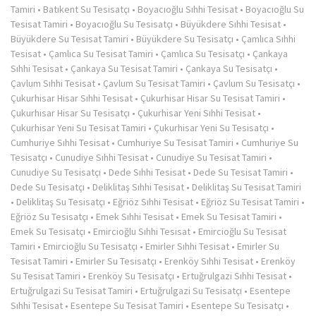
Tamiri
•
Batıkent Su Tesisatçı
•
Boyacıoğlu Sıhhi Tesisat
•
Boyacıoğlu Su
Tesisat Tamiri
•
Boyacıoğlu Su Tesisatçı
•
Büyükdere Sıhhi Tesisat
•
Büyükdere Su Tesisat Tamiri
•
Büyükdere Su Tesisatçı
•
Çamlıca Sıhhi
Tesisat
•
Çamlıca Su Tesisat Tamiri
•
Çamlıca Su Tesisatçı
•
Çankaya
Sıhhi Tesisat
•
Çankaya Su Tesisat Tamiri
•
Çankaya Su Tesisatçı
•
Çavlum Sıhhi Tesisat
•
Çavlum Su Tesisat Tamiri
•
Çavlum Su Tesisatçı
•
Çukurhisar Hisar Sıhhi Tesisat
•
Çukurhisar Hisar Su Tesisat Tamiri
•
Çukurhisar Hisar Su Tesisatçı
•
Çukurhisar Yeni Sıhhi Tesisat
•
Çukurhisar Yeni Su Tesisat Tamiri
•
Çukurhisar Yeni Su Tesisatçı
•
Cumhuriye Sıhhi Tesisat
•
Cumhuriye Su Tesisat Tamiri
•
Cumhuriye Su
Tesisatçı
•
Cunudiye Sıhhi Tesisat
•
Cunudiye Su Tesisat Tamiri
•
Cunudiye Su Tesisatçı
•
Dede Sıhhi Tesisat
•
Dede Su Tesisat Tamiri
•
Dede Su Tesisatçı
•
Deliklitaş Sıhhi Tesisat
•
Deliklitaş Su Tesisat Tamiri
•
Deliklitaş Su Tesisatçı
•
Eğriöz Sıhhi Tesisat
•
Eğriöz Su Tesisat Tamiri
•
Eğriöz Su Tesisatçı
•
Emek Sıhhi Tesisat
•
Emek Su Tesisat Tamiri
•
Emek Su Tesisatçı
•
Emircioğlu Sıhhi Tesisat
•
Emircioğlu Su Tesisat
Tamiri
•
Emircioğlu Su Tesisatçı
•
Emirler Sıhhi Tesisat
•
Emirler Su
Tesisat Tamiri
•
Emirler Su Tesisatçı
•
Erenköy Sıhhi Tesisat
•
Erenköy
Su Tesisat Tamiri
•
Erenköy Su Tesisatçı
•
Ertuğrulgazi Sıhhi Tesisat
•
Ertuğrulgazi Su Tesisat Tamiri
•
Ertuğrulgazi Su Tesisatçı
•
Esentepe
Sıhhi Tesisat
•
Esentepe Su Tesisat Tamiri
•
Esentepe Su Tesisatçı
•