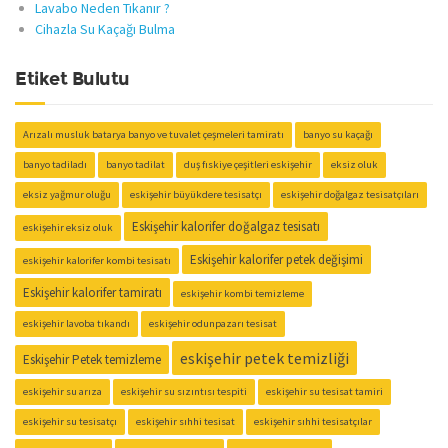
Lavabo Neden Tıkanır ?
Cihazla Su Kaçağı Bulma
Etiket Bulutu
Arızalı musluk batarya banyo ve tuvalet çeşmeleri tamiratı
banyo su kaçağı
banyo tadiladı
banyo tadilat
duş fıskiye çeşitleri eskişehir
eksiz oluk
eksiz yağmur oluğu
eskişehir büyükdere tesisatçı
eskişehir doğalgaz tesisatçıları
Eskişehir kalorifer doğalgaz tesisatı
eskişehir eksiz oluk
Eskişehir kalorifer petek değişimi
eskişehir kalorifer kombi tesisatı
Eskişehir kalorifer tamiratı
eskişehir kombi temizleme
eskişehir lavoba tıkandı
eskişehir odunpazarı tesisat
eskişehir petek temizliği
Eskişehir Petek temizleme
eskişehir su arıza
eskişehir su sızıntısı tespiti
eskişehir su tesisat tamiri
eskişehir su tesisatçı
eskişehir sıhhi tesisat
eskişehir sıhhi tesisatçılar