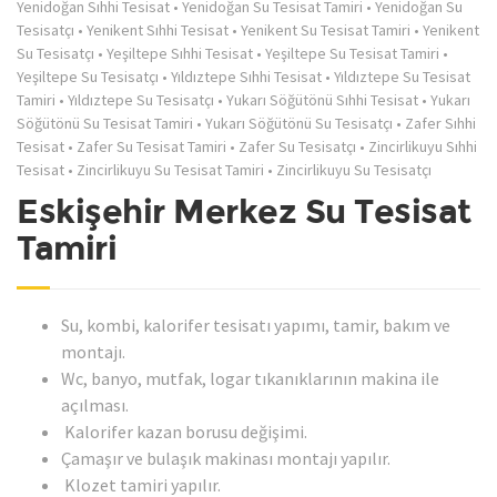
Yenidoğan Sıhhi Tesisat
•
Yenidoğan Su Tesisat Tamiri
•
Yenidoğan Su
Tesisatçı
•
Yenikent Sıhhi Tesisat
•
Yenikent Su Tesisat Tamiri
•
Yenikent
Su Tesisatçı
•
Yeşiltepe Sıhhi Tesisat
•
Yeşiltepe Su Tesisat Tamiri
•
Yeşiltepe Su Tesisatçı
•
Yıldıztepe Sıhhi Tesisat
•
Yıldıztepe Su Tesisat
Tamiri
•
Yıldıztepe Su Tesisatçı
•
Yukarı Söğütönü Sıhhi Tesisat
•
Yukarı
Söğütönü Su Tesisat Tamiri
•
Yukarı Söğütönü Su Tesisatçı
•
Zafer Sıhhi
Tesisat
•
Zafer Su Tesisat Tamiri
•
Zafer Su Tesisatçı
•
Zincirlikuyu Sıhhi
Tesisat
•
Zincirlikuyu Su Tesisat Tamiri
•
Zincirlikuyu Su Tesisatçı
Eskişehir Merkez Su Tesisat
Tamiri
Su, kombi, kalorifer tesisatı yapımı, tamir, bakım ve
montajı.
Wc, banyo, mutfak, logar tıkanıklarının makina ile
açılması.
Kalorifer kazan borusu değişimi.
Çamaşır ve bulaşık makinası montajı yapılır.
Klozet tamiri yapılır.