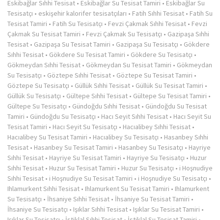
Eskibağlar Sıhhi Tesisat
•
Eskibağlar Su Tesisat Tamiri
•
Eskibağlar Su
Tesisatçı
•
eskişehir kalorifer tesisatçıları
•
Fatih Sıhhi Tesisat
•
Fatih Su
Tesisat Tamiri
•
Fatih Su Tesisatçı
•
Fevzi Çakmak Sıhhi Tesisat
•
Fevzi
Çakmak Su Tesisat Tamiri
•
Fevzi Çakmak Su Tesisatçı
•
Gazipaşa Sıhhi
Tesisat
•
Gazipaşa Su Tesisat Tamiri
•
Gazipaşa Su Tesisatçı
•
Gökdere
Sıhhi Tesisat
•
Gökdere Su Tesisat Tamiri
•
Gökdere Su Tesisatçı
•
Gökmeydan Sıhhi Tesisat
•
Gökmeydan Su Tesisat Tamiri
•
Gökmeydan
Su Tesisatçı
•
Göztepe Sıhhi Tesisat
•
Göztepe Su Tesisat Tamiri
•
Göztepe Su Tesisatçı
•
Güllük Sıhhi Tesisat
•
Güllük Su Tesisat Tamiri
•
Güllük Su Tesisatçı
•
Gültepe Sıhhi Tesisat
•
Gültepe Su Tesisat Tamiri
•
Gültepe Su Tesisatçı
•
Gündoğdu Sıhhi Tesisat
•
Gündoğdu Su Tesisat
Tamiri
•
Gündoğdu Su Tesisatçı
•
Hacı Seyit Sıhhi Tesisat
•
Hacı Seyit Su
Tesisat Tamiri
•
Hacı Seyit Su Tesisatçı
•
Hacıalibey Sıhhi Tesisat
•
Hacıalibey Su Tesisat Tamiri
•
Hacıalibey Su Tesisatçı
•
Hasanbey Sıhhi
Tesisat
•
Hasanbey Su Tesisat Tamiri
•
Hasanbey Su Tesisatçı
•
Hayriye
Sıhhi Tesisat
•
Hayriye Su Tesisat Tamiri
•
Hayriye Su Tesisatçı
•
Huzur
Sıhhi Tesisat
•
Huzur Su Tesisat Tamiri
•
Huzur Su Tesisatçı
•
i Hoşnudiye
Sıhhi Tesisat
•
i Hoşnudiye Su Tesisat Tamiri
•
i Hoşnudiye Su Tesisatçı
•
Ihlamurkent Sıhhi Tesisat
•
Ihlamurkent Su Tesisat Tamiri
•
Ihlamurkent
Su Tesisatçı
•
İhsaniye Sıhhi Tesisat
•
İhsaniye Su Tesisat Tamiri
•
İhsaniye Su Tesisatçı
•
Işıklar Sıhhi Tesisat
•
Işıklar Su Tesisat Tamiri
•
Işıklar Su Tesisatçı
•
İstiklal Sıhhi Tesisat
•
İstiklal Su Tesisat Tamiri
•