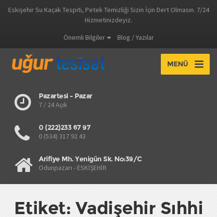
Eskişehir Su Kaçak Tespiti, Petek Temizliği Sizin İçin Dert Olmasın. 7/24
Hizmetinizdeyiz.
Önemli Bilgiler
Blog / Yazılar
MENÜ
Pazartesi - Pazar
7 / 24 Açık
0 (222)233 67 97
0 (534) 317 92 43
Arifiye Mh. Yenigün Sk. No:39/C
Odunpazarı - ESKİŞEHİR
Etiket: Vadişehir Sıhhi