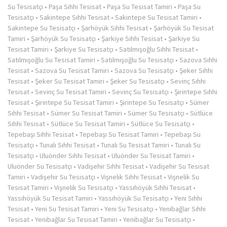
Su Tesisatçı
•
Paşa Sıhhi Tesisat
•
Paşa Su Tesisat Tamiri
•
Paşa Su
Tesisatçı
•
Sakintepe Sıhhi Tesisat
•
Sakintepe Su Tesisat Tamiri
•
Sakintepe Su Tesisatçı
•
Şarhöyük Sıhhi Tesisat
•
Şarhöyük Su Tesisat
Tamiri
•
Şarhöyük Su Tesisatçı
•
Şarkiye Sıhhi Tesisat
•
Şarkiye Su
Tesisat Tamiri
•
Şarkiye Su Tesisatçı
•
Satılmışoğlu Sıhhi Tesisat
•
Satılmışoğlu Su Tesisat Tamiri
•
Satılmışoğlu Su Tesisatçı
•
Sazova Sıhhi
Tesisat
•
Sazova Su Tesisat Tamiri
•
Sazova Su Tesisatçı
•
Şeker Sıhhi
Tesisat
•
Şeker Su Tesisat Tamiri
•
Şeker Su Tesisatçı
•
Sevinç Sıhhi
Tesisat
•
Sevinç Su Tesisat Tamiri
•
Sevinç Su Tesisatçı
•
Şirintepe Sıhhi
Tesisat
•
Şirintepe Su Tesisat Tamiri
•
Şirintepe Su Tesisatçı
•
Sümer
Sıhhi Tesisat
•
Sümer Su Tesisat Tamiri
•
Sümer Su Tesisatçı
•
Sütlüce
Sıhhi Tesisat
•
Sütlüce Su Tesisat Tamiri
•
Sütlüce Su Tesisatçı
•
Tepebaşı Sıhhi Tesisat
•
Tepebaşı Su Tesisat Tamiri
•
Tepebaşı Su
Tesisatçı
•
Tunalı Sıhhi Tesisat
•
Tunalı Su Tesisat Tamiri
•
Tunalı Su
Tesisatçı
•
Uluönder Sıhhi Tesisat
•
Uluönder Su Tesisat Tamiri
•
Uluönder Su Tesisatçı
•
Vadişehir Sıhhi Tesisat
•
Vadişehir Su Tesisat
Tamiri
•
Vadişehir Su Tesisatçı
•
Vişnelik Sıhhi Tesisat
•
Vişnelik Su
Tesisat Tamiri
•
Vişnelik Su Tesisatçı
•
Yassıhöyük Sıhhi Tesisat
•
Yassıhöyük Su Tesisat Tamiri
•
Yassıhöyük Su Tesisatçı
•
Yeni Sıhhi
Tesisat
•
Yeni Su Tesisat Tamiri
•
Yeni Su Tesisatçı
•
Yenibağlar Sıhhi
Tesisat
•
Yenibağlar Su Tesisat Tamiri
•
Yenibağlar Su Tesisatçı
•