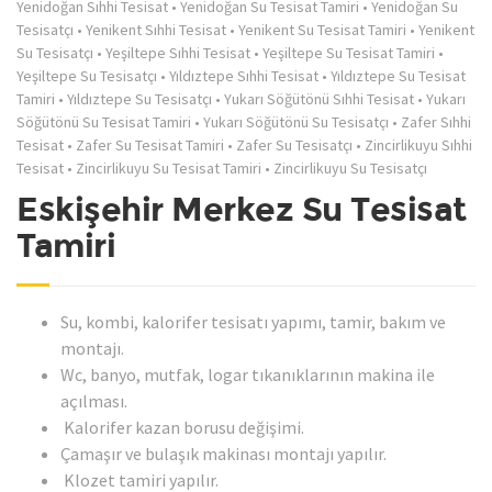
Yenidoğan Sıhhi Tesisat
•
Yenidoğan Su Tesisat Tamiri
•
Yenidoğan Su
Tesisatçı
•
Yenikent Sıhhi Tesisat
•
Yenikent Su Tesisat Tamiri
•
Yenikent
Su Tesisatçı
•
Yeşiltepe Sıhhi Tesisat
•
Yeşiltepe Su Tesisat Tamiri
•
Yeşiltepe Su Tesisatçı
•
Yıldıztepe Sıhhi Tesisat
•
Yıldıztepe Su Tesisat
Tamiri
•
Yıldıztepe Su Tesisatçı
•
Yukarı Söğütönü Sıhhi Tesisat
•
Yukarı
Söğütönü Su Tesisat Tamiri
•
Yukarı Söğütönü Su Tesisatçı
•
Zafer Sıhhi
Tesisat
•
Zafer Su Tesisat Tamiri
•
Zafer Su Tesisatçı
•
Zincirlikuyu Sıhhi
Tesisat
•
Zincirlikuyu Su Tesisat Tamiri
•
Zincirlikuyu Su Tesisatçı
Eskişehir Merkez Su Tesisat
Tamiri
Su, kombi, kalorifer tesisatı yapımı, tamir, bakım ve
montajı.
Wc, banyo, mutfak, logar tıkanıklarının makina ile
açılması.
Kalorifer kazan borusu değişimi.
Çamaşır ve bulaşık makinası montajı yapılır.
Klozet tamiri yapılır.