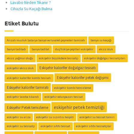
Lavabo Neden Tıkanır ?
Cihazla Su Kaçağı Bulma
Etiket Bulutu
Arızalı musluk batarya banyo ve tuvalet çeşmeleri tamiratı
banyo su kaçağı
banyo tadiladı
banyo tadilat
duş fıskiye çeşitleri eskişehir
eksiz oluk
eksiz yağmur oluğu
eskişehir büyükdere tesisatçı
eskişehir doğalgaz tesisatçıları
Eskişehir kalorifer doğalgaz tesisatı
eskişehir eksiz oluk
Eskişehir kalorifer petek değişimi
eskişehir kalorifer kombi tesisatı
Eskişehir kalorifer tamiratı
eskişehir kombi temizleme
eskişehir lavoba tıkandı
eskişehir odunpazarı tesisat
eskişehir petek temizliği
Eskişehir Petek temizleme
eskişehir su arıza
eskişehir su sızıntısı tespiti
eskişehir su tesisat tamiri
eskişehir su tesisatçı
eskişehir sıhhi tesisat
eskişehir sıhhi tesisatçılar