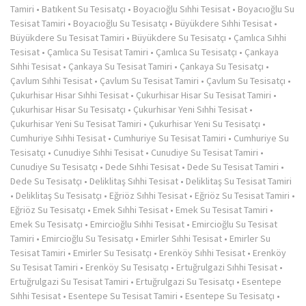
Tamiri
•
Batıkent Su Tesisatçı
•
Boyacıoğlu Sıhhi Tesisat
•
Boyacıoğlu Su
Tesisat Tamiri
•
Boyacıoğlu Su Tesisatçı
•
Büyükdere Sıhhi Tesisat
•
Büyükdere Su Tesisat Tamiri
•
Büyükdere Su Tesisatçı
•
Çamlıca Sıhhi
Tesisat
•
Çamlıca Su Tesisat Tamiri
•
Çamlıca Su Tesisatçı
•
Çankaya
Sıhhi Tesisat
•
Çankaya Su Tesisat Tamiri
•
Çankaya Su Tesisatçı
•
Çavlum Sıhhi Tesisat
•
Çavlum Su Tesisat Tamiri
•
Çavlum Su Tesisatçı
•
Çukurhisar Hisar Sıhhi Tesisat
•
Çukurhisar Hisar Su Tesisat Tamiri
•
Çukurhisar Hisar Su Tesisatçı
•
Çukurhisar Yeni Sıhhi Tesisat
•
Çukurhisar Yeni Su Tesisat Tamiri
•
Çukurhisar Yeni Su Tesisatçı
•
Cumhuriye Sıhhi Tesisat
•
Cumhuriye Su Tesisat Tamiri
•
Cumhuriye Su
Tesisatçı
•
Cunudiye Sıhhi Tesisat
•
Cunudiye Su Tesisat Tamiri
•
Cunudiye Su Tesisatçı
•
Dede Sıhhi Tesisat
•
Dede Su Tesisat Tamiri
•
Dede Su Tesisatçı
•
Deliklitaş Sıhhi Tesisat
•
Deliklitaş Su Tesisat Tamiri
•
Deliklitaş Su Tesisatçı
•
Eğriöz Sıhhi Tesisat
•
Eğriöz Su Tesisat Tamiri
•
Eğriöz Su Tesisatçı
•
Emek Sıhhi Tesisat
•
Emek Su Tesisat Tamiri
•
Emek Su Tesisatçı
•
Emircioğlu Sıhhi Tesisat
•
Emircioğlu Su Tesisat
Tamiri
•
Emircioğlu Su Tesisatçı
•
Emirler Sıhhi Tesisat
•
Emirler Su
Tesisat Tamiri
•
Emirler Su Tesisatçı
•
Erenköy Sıhhi Tesisat
•
Erenköy
Su Tesisat Tamiri
•
Erenköy Su Tesisatçı
•
Ertuğrulgazi Sıhhi Tesisat
•
Ertuğrulgazi Su Tesisat Tamiri
•
Ertuğrulgazi Su Tesisatçı
•
Esentepe
Sıhhi Tesisat
•
Esentepe Su Tesisat Tamiri
•
Esentepe Su Tesisatçı
•