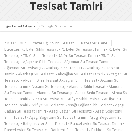
Tesisat Tamiri
Uğur Tesisat Eskişehir
Yenibağlar Su Tesisat Tamiri
4 Nisan 2017
Yazar
Uğur Sıhhi Tesisat
Kategori:
Genel
Etiketler:
71 Evler Sıhhi Tesisat
•
71 Evler Su Tesisat Tamiri
•
71 Evler Su
Tesisatçı
•
75. Yıl Sıhhi Tesisat
•
75. Yıl Su Tesisat Tamiri
•
75. Yıl Su
Tesisatçı
•
Ağapınar Sıhhi Tesisat
•
Ağapınar Su Tesisat Tamiri
•
Ağapınar Su Tesisatçı
•
Akarbaşı Sıhhi Tesisat
•
Akarbaşı Su Tesisat
Tamiri
•
Akarbaşı Su Tesisatçı
•
Akçağlan Su Tesisat Tamiri
•
Akçağlan Su
Tesisatçı
•
Akcami Sıhhi Tesisat Akçağlan Sıhhi Tesisat
•
Akcami Su
Tesisat Tamiri
•
Akcami Su Tesisatçı
•
Alanönü Sıhhi Tesisat
•
Alanönü
Su Tesisat Tamiri
•
Alanönü Su Tesisatçı
•
Alınca Sıhhi Tesisat
•
Alınca Su
Tesisat Tamiri
•
Alınca Su Tesisatçı
•
Arifiye Sıhhi Tesisat
•
Arifiye Su
Tesisat Tamiri
•
Arifiye Su Tesisatçı
•
Aşağı Çağlan Sıhhi Tesisat
•
Aşağı
Çağlan Su Tesisat Tamiri
•
Aşağı Çağlan Su Tesisatçı
•
Aşağı Söğütönü
Sıhhi Tesisat
•
Aşağı Söğütönü Su Tesisat Tamiri
•
Aşağı Söğütönü Su
Tesisatçı
•
Bahçelievler Sıhhi Tesisat
•
Bahçelievler Su Tesisat Tamiri
•
Bahçelievler Su Tesisatçı
•
Batıkent Sıhhi Tesisat
•
Batıkent Su Tesisat