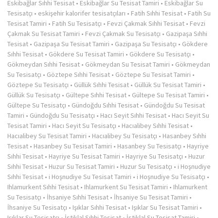
Eskibağlar Sıhhi Tesisat
•
Eskibağlar Su Tesisat Tamiri
•
Eskibağlar Su
Tesisatçı
•
eskişehir kalorifer tesisatçıları
•
Fatih Sıhhi Tesisat
•
Fatih Su
Tesisat Tamiri
•
Fatih Su Tesisatçı
•
Fevzi Çakmak Sıhhi Tesisat
•
Fevzi
Çakmak Su Tesisat Tamiri
•
Fevzi Çakmak Su Tesisatçı
•
Gazipaşa Sıhhi
Tesisat
•
Gazipaşa Su Tesisat Tamiri
•
Gazipaşa Su Tesisatçı
•
Gökdere
Sıhhi Tesisat
•
Gökdere Su Tesisat Tamiri
•
Gökdere Su Tesisatçı
•
Gökmeydan Sıhhi Tesisat
•
Gökmeydan Su Tesisat Tamiri
•
Gökmeydan
Su Tesisatçı
•
Göztepe Sıhhi Tesisat
•
Göztepe Su Tesisat Tamiri
•
Göztepe Su Tesisatçı
•
Güllük Sıhhi Tesisat
•
Güllük Su Tesisat Tamiri
•
Güllük Su Tesisatçı
•
Gültepe Sıhhi Tesisat
•
Gültepe Su Tesisat Tamiri
•
Gültepe Su Tesisatçı
•
Gündoğdu Sıhhi Tesisat
•
Gündoğdu Su Tesisat
Tamiri
•
Gündoğdu Su Tesisatçı
•
Hacı Seyit Sıhhi Tesisat
•
Hacı Seyit Su
Tesisat Tamiri
•
Hacı Seyit Su Tesisatçı
•
Hacıalibey Sıhhi Tesisat
•
Hacıalibey Su Tesisat Tamiri
•
Hacıalibey Su Tesisatçı
•
Hasanbey Sıhhi
Tesisat
•
Hasanbey Su Tesisat Tamiri
•
Hasanbey Su Tesisatçı
•
Hayriye
Sıhhi Tesisat
•
Hayriye Su Tesisat Tamiri
•
Hayriye Su Tesisatçı
•
Huzur
Sıhhi Tesisat
•
Huzur Su Tesisat Tamiri
•
Huzur Su Tesisatçı
•
i Hoşnudiye
Sıhhi Tesisat
•
i Hoşnudiye Su Tesisat Tamiri
•
i Hoşnudiye Su Tesisatçı
•
Ihlamurkent Sıhhi Tesisat
•
Ihlamurkent Su Tesisat Tamiri
•
Ihlamurkent
Su Tesisatçı
•
İhsaniye Sıhhi Tesisat
•
İhsaniye Su Tesisat Tamiri
•
İhsaniye Su Tesisatçı
•
Işıklar Sıhhi Tesisat
•
Işıklar Su Tesisat Tamiri
•
Işıklar Su Tesisatçı
•
İstiklal Sıhhi Tesisat
•
İstiklal Su Tesisat Tamiri
•