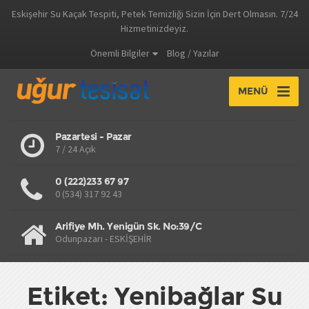
Eskişehir Su Kaçak Tespiti, Petek Temizliği Sizin İçin Dert Olmasın. 7/24
Hizmetinizdeyiz.
Önemli Bilgiler
Blog / Yazılar
MENÜ
Pazartesi - Pazar
7 / 24 Açık
0 (222)233 67 97
0 (534) 317 92 43
Arifiye Mh. Yenigün Sk. No:39/C
Odunpazarı - ESKİŞEHİR
Etiket: Yenibağlar Su