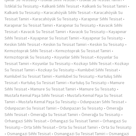
İstiklal Su Tesisatçı
•
Kalkanlı Sıhhi Tesisat
•
Kalkanlı Su Tesisat Tamiri
•
Kalkanlı Su Tesisatçı
•
Karacahöyük Sıhhi Tesisat
•
Karacahöyük Su
Tesisat Tamiri
•
Karacahöyük Su Tesisatçı
•
Karapınar Sıhhi Tesisat
•
Karapınar Su Tesisat Tamiri
•
Karapınar Su Tesisatçı
•
Kavacık Sıhhi
Tesisat
•
Kavacık Su Tesisat Tamiri
•
Kavacık Su Tesisatçı
•
Kayapınar
Sıhhi Tesisat
•
Kayapınar Su Tesisat Tamiri
•
Kayapınar Su Tesisatçı
•
Keskin Sıhhi Tesisat
•
Keskin Su Tesisat Tamiri
•
Keskin Su Tesisatçı
•
Kırmızıtoprak Sıhhi Tesisat
•
Kırmızıtoprak Su Tesisat Tamiri
•
Kırmızıtoprak Su Tesisatçı
•
Koyunlar Sıhhi Tesisat
•
Koyunlar Su
Tesisat Tamiri
•
Koyunlar Su Tesisatçı
•
Kozkayı Sıhhi Tesisat
•
Kozkayı
Su Tesisat Tamiri
•
Kozkayı Su Tesisatçı
•
Kumlubel Sıhhi Tesisat
•
Kumlubel Su Tesisat Tamiri
•
Kumlubel Su Tesisatçı
•
Kurtuluş Sıhhi
Tesisat
•
Kurtuluş Su Tesisat Tamiri
•
Kurtuluş Su Tesisatçı
•
Mamure
Sıhhi Tesisat
•
Mamure Su Tesisat Tamiri
•
Mamure Su Tesisatçı
•
Mustafa Kemal Paşa Sıhhi Tesisat
•
Mustafa Kemal Paşa Su Tesisat
Tamiri
•
Mustafa Kemal Paşa Su Tesisatçı
•
Odunpazarı Sıhhi Tesisat
•
Odunpazarı Su Tesisat Tamiri
•
Odunpazarı Su Tesisatçı
•
Ömerağa
Sıhhi Tesisat
•
Ömerağa Su Tesisat Tamiri
•
Ömerağa Su Tesisatçı
•
Orhangazi Sıhhi Tesisat
•
Orhangazi Su Tesisat Tamiri
•
Orhangazi Su
Tesisatçı
•
Orta Sıhhi Tesisat
•
Orta Su Tesisat Tamiri
•
Orta Su Tesisatçı
•
Osmangazi Sıhhi Tesisat
•
Osmangazi Su Tesisat Tamiri
•
Osmangazi